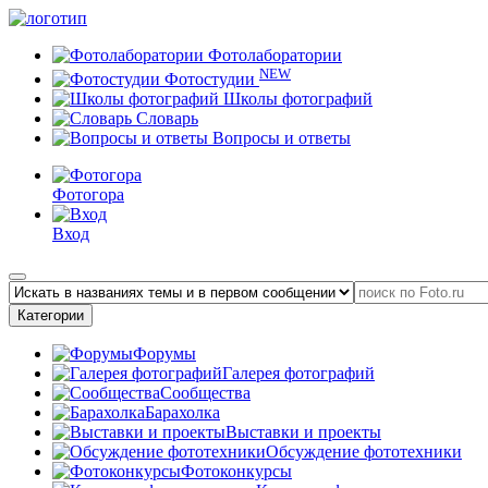
Фотолаборатории
NEW
Фотостудии
Школы фотографий
Словарь
Вопросы и ответы
Фотогора
Вход
Категории
Форумы
Галерея фотографий
Сообщества
Барахолка
Выставки и проекты
Обсуждение фототехники
Фотоконкурсы