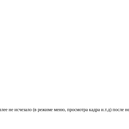
лее не исчезало (в режиме меню, просмотра кадра и.т.д) после н