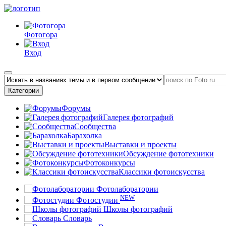
Фотогора
Вход
Категории
Форумы
Галерея фотографий
Сообщества
Барахолка
Выставки и проекты
Обсуждение фототехники
Фотоконкурсы
Классики фотоискусства
Фотолаборатории
NEW
Фотостудии
Школы фотографий
Словарь