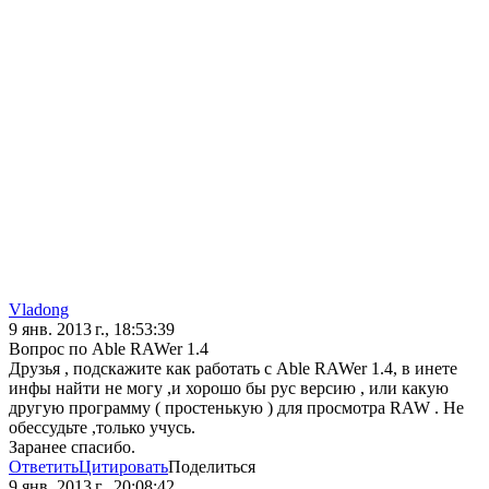
Vladong
9 янв. 2013 г., 18:53:39
Вопрос по Able RAWer 1.4
Друзья , подскажите как работать с Able RAWer 1.4, в инете
инфы найти не могу ,и хорошо бы рус версию , или какую
другую программу ( простенькую ) для просмотра RAW . Не
обессудьте ,только учусь.
Заранее спасибо.
Ответить
Цитировать
Поделиться
9 янв. 2013 г., 20:08:42