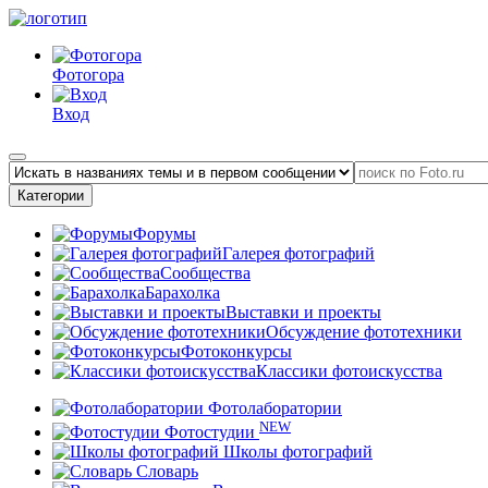
Фотогора
Вход
Категории
Форумы
Галерея фотографий
Сообщества
Барахолка
Выставки и проекты
Обсуждение фототехники
Фотоконкурсы
Классики фотоискусства
Фотолаборатории
NEW
Фотостудии
Школы фотографий
Словарь