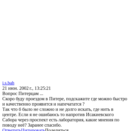
i.s.bah
21 июн. 2002 г., 13:25:21
Вопрос Питерцам ...
Скоро буду проездом в Питере, подскажите где можно быстро
и качественно проявится и напечататся ?
Так что б было не сложно и не долго искать, где нить в
центре. Если я не ошибаюсь то напротив Исакиевского
Сабора через проспект есть лаборатория, какие мнения по
поводу неё? Заранее спасибо.
Ответить
Цитировать
Поделиться