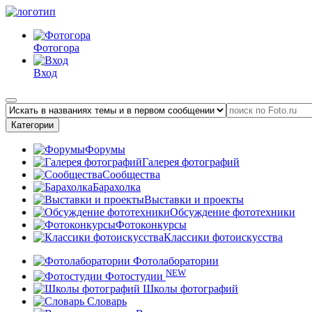
Фотогора
Вход
Категории
Форумы
Галерея фотографий
Сообщества
Барахолка
Выставки и проекты
Обсуждение фототехники
Фотоконкурсы
Классики фотоискусства
Фотолаборатории
NEW
Фотостудии
Школы фотографий
Словарь