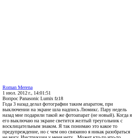
Roman Merena
1 июл. 2012 г., 14:01:51
Вопрос Panasonic Lumix fz18
Года 3 назад делал фотографии таким апаратом, при
выключении на экране шла надпись Люмикс. Пару недель
назад мне подарили такой же фотоапарат (не новый). Когда я
его выключаю на экране светится желтый треугольник с
восклицательным знаком. Я так понимаю это какое то
предупреждение, но с чем оно связанно я никак разобраться
не могу. Инструкции у меня нету... Может кто-то что-то