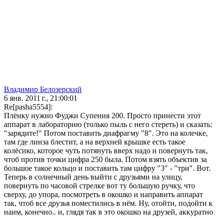
Владимир Белозерский
6 янв. 2011 г., 21:00:01
Re[pasha5554]:
Плёнку нужно Фуджи Супения 200. Просто принести этот
аппарат в лабораторию (только пыль с него стереть) и сказать:
"зарядите!" Потом поставить диафрагму "8". Это на колечке,
там где линза блестит, а на верхней крышке есть такое
колёсико, которое чуть потянуть вверх надо и повернуть так,
чтоб против точки цифра 250 была. Потом взять объектив за
большое такое кольцо и поставить там цифру "3" - "три". Вот.
Теперь в солнечный день выйти с друзьями на улицу,
повернуть по часовой стрелке вот ту большую ручку, что
сверху, до упора, посмотреть в окошко и направить аппарат
так, чтоб все друзья поместились в нём. Ну, отойти, подойти к
наим, конечно.. и, глядя так в это окошко на друзей, аккуратно