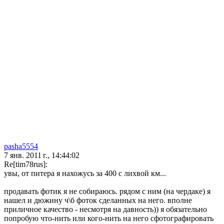
pasha5554
7 янв. 2011 г., 14:44:02
Re[tim78rus]:
увы, от питера я нахожусь за 400 с лихвой км...
продавать фотик я не собираюсь. рядом с ним (на чердаке) я
нашел и дюжину ч\б фоток сделанных на него. вполне
приличное качество - несмотря на давность)) я обязательно
попробую что-нить или кого-нить на него сфотографировать