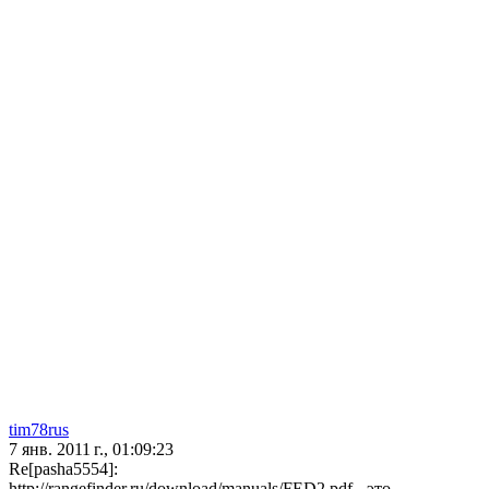
tim78rus
7 янв. 2011 г., 01:09:23
Re[pasha5554]:
http://rangefinder.ru/download/manuals/FED2.pdf - это