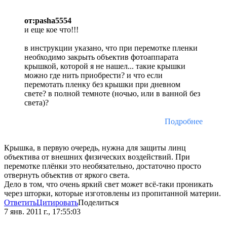
от:pasha5554
и еще кое что!!!
в инструкции указано, что при перемотке пленки
необходимо закрыть объектив фотоаппарата
крышкой, которой я не нашел... такие крышки
можно где нить приобрести? и что если
перемотать пленку без крышки при дневном
свете? в полной темноте (ночью, или в ванной без
света)?
Подробнее
Крышка, в первую очередь, нужна для защиты линц
объектива от внешних физических воздействий. При
перемотке плёнки это необязательно, достаточно просто
отвернуть объектив от яркого света.
Дело в том, что очень яркий свет может всё-таки проникать
через шторки, которые изготовлены из пропитанной материи.
Ответить
Цитировать
Поделиться
7 янв. 2011 г., 17:55:03