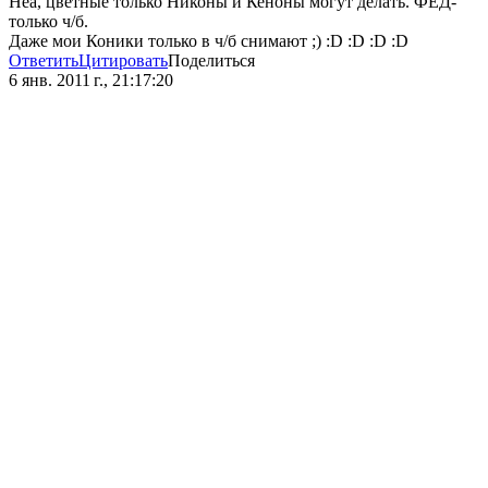
Неа, цветные только Никоны и Кеноны могут делать. ФЕД-
только ч/б.
Даже мои Коники только в ч/б снимают ;) :D :D :D :D
Ответить
Цитировать
Поделиться
6 янв. 2011 г., 21:17:20