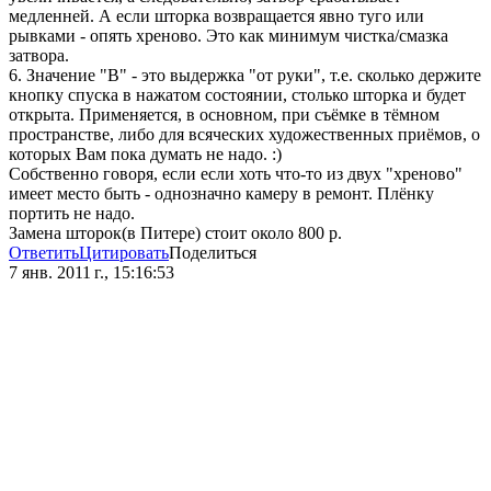
медленней. А если шторка возвращается явно туго или
рывками - опять хреново. Это как минимум чистка/смазка
затвора.
6. Значение "В" - это выдержка "от руки", т.е. сколько держите
кнопку спуска в нажатом состоянии, столько шторка и будет
открыта. Применяется, в основном, при съёмке в тёмном
пространстве, либо для всяческих художественных приёмов, о
которых Вам пока думать не надо. :)
Собственно говоря, если если хоть что-то из двух "хреново"
имеет место быть - однозначно камеру в ремонт. Плёнку
портить не надо.
Замена шторок(в Питере) стоит около 800 р.
Ответить
Цитировать
Поделиться
7 янв. 2011 г., 15:16:53