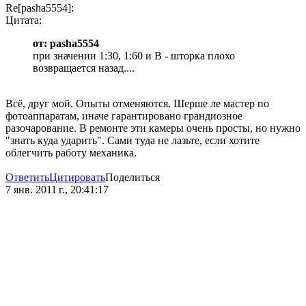
Re[pasha5554]:
Цитата:
от: pasha5554
при значении 1:30, 1:60 и B - шторка плохо
возвращается назад....
Всё, друг мой. Опыты отменяются. Шерше ле мастер по
фотоаппаратам, иначе гарантировано грандиозное
разочарование. В ремонте эти камеры очень просты, но нужно
"знать куда ударить". Сами туда не лазьте, если хотите
облегчить работу механика.
Ответить
Цитировать
Поделиться
7 янв. 2011 г., 20:41:17