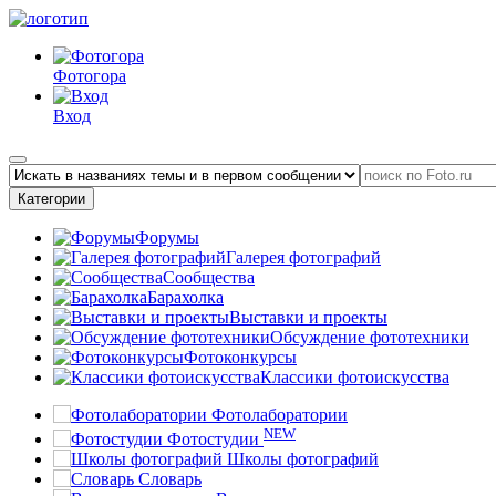
Фотогора
Вход
Категории
Форумы
Галерея фотографий
Сообщества
Барахолка
Выставки и проекты
Обсуждение фототехники
Фотоконкурсы
Классики фотоискусства
Фотолаборатории
NEW
Фотостудии
Школы фотографий
Словарь