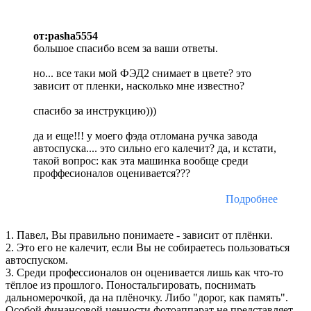
от:pasha5554
большое спасибо всем за ваши ответы.
но... все таки мой ФЭД2 снимает в цвете? это
зависит от пленки, насколько мне известно?
спасибо за инструкцию)))
да и еще!!! у моего фэда отломана ручка завода
автоспуска.... это сильно его калечит? да, и кстати,
такой вопрос: как эта машинка вообще среди
проффесионалов оценивается???
Подробнее
1. Павел, Вы правильно понимаете - зависит от плёнки.
2. Это его не калечит, если Вы не собираетесь пользоваться
автоспуском.
3. Среди профессионалов он оценивается лишь как что-то
тёплое из прошлого. Поностальгировать, поснимать
дальномерочкой, да на плёночку. Либо "дорог, как память".
Особой финансовой ценности фотоаппарат не представляет,