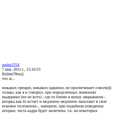
pasha5554
7 янв. 2011 г., 15:16:53
Re[tim78rus]:
что ж...
никаких трещин, никаких царапин, не просвечивает совсем)))
только, как я и говорил, при определенных значениях
выдержки (но не всех) - где-то ближе к концу закрывания -
шторка как бэ встает и медленно медленно заползает в своё
искомое положение... наверное, при подобном поведении
шторки, часть кадра будет засвечена. т.к. на некоторых