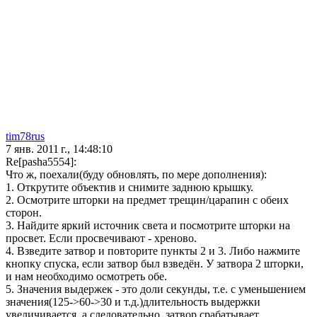
tim78rus
7 янв. 2011 г., 14:48:10
Re[pasha5554]:
Что ж, поехали(буду обновлять, по мере дополнения):
1. Открутите объектив и снимите заднюю крышку.
2. Осмотрите шторки на предмет трещин/царапин с обеих
сторон.
3. Найдите яркий источник света и посмотрите шторки на
просвет. Если просвечивают - хреново.
4. Взведите затвор и повторите пункты 2 и 3. Либо нажмите
кнопку спуска, если затвор был взведён. У затвора 2 шторки,
и нам необходимо осмотреть обе.
5. Значения выдержек - это доли секунды, т.е. с уменьшением
значения(125->60->30 и т.д.)длительность выдержки
увеличивается, а следовательно, затвор срабатывает