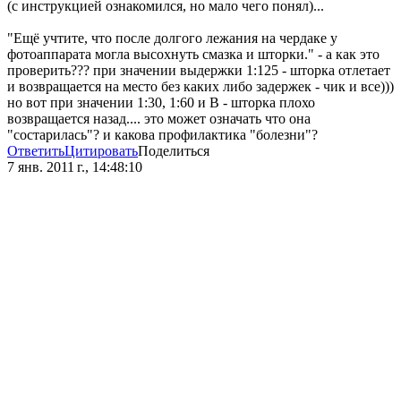
(с инструкцией ознакомился, но мало чего понял)...
"Ещё учтите, что после долгого лежания на чердаке у
фотоаппарата могла высохнуть смазка и шторки." - а как это
проверить??? при значении выдержки 1:125 - шторка отлетает
и возвращается на место без каких либо задержек - чик и все)))
но вот при значении 1:30, 1:60 и B - шторка плохо
возвращается назад.... это может означать что она
"состарилась"? и какова профилактика "болезни"?
Ответить
Цитировать
Поделиться
7 янв. 2011 г., 14:48:10