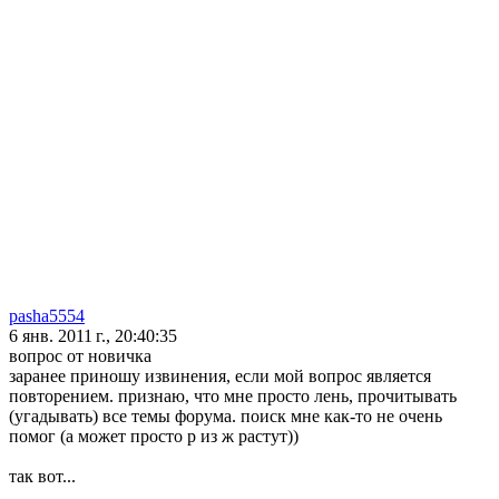
pasha5554
6 янв. 2011 г., 20:40:35
вопрос от новичка
заранее приношу извинения, если мой вопрос является
повторением. признаю, что мне просто лень, прочитывать
(угадывать) все темы форума. поиск мне как-то не очень
помог (а может просто р из ж растут))
так вот...