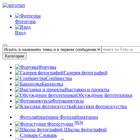
Фотогора
Вход
Категории
Форумы
Галерея фотографий
Сообщества
Барахолка
Выставки и проекты
Обсуждение фототехники
Фотоконкурсы
Классики фотоискусства
Фотолаборатории
NEW
Фотостудии
Школы фотографий
Словарь