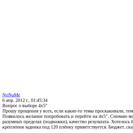
NoNaMe
6 апр. 2012 г., 01:45:34
Вопрос о выборе 4х5"
Прошу прощения у всех, если какие-то темы проскакивали, тем 
Появилось желание попробовать и перейти на 4х5". Снимаю ма
разумных пределах (подвижки), качество результата. Хотелось 
крепления задника под 120 плёнку приветствуется. Бюджет..ск