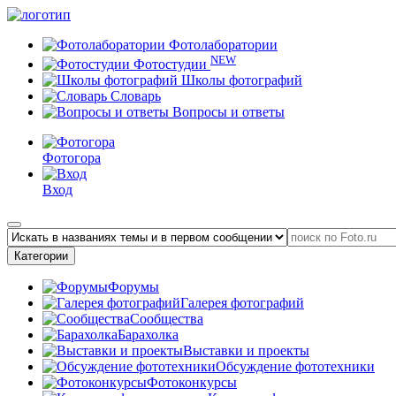
Фотолаборатории
NEW
Фотостудии
Школы фотографий
Словарь
Вопросы и ответы
Фотогора
Вход
Категории
Форумы
Галерея фотографий
Сообщества
Барахолка
Выставки и проекты
Обсуждение фототехники
Фотоконкурсы