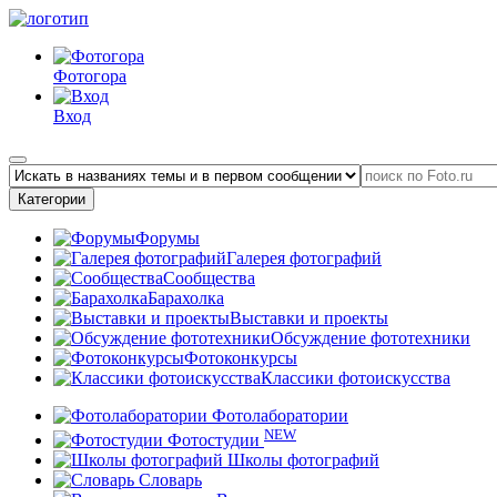
Фотогора
Вход
Категории
Форумы
Галерея фотографий
Сообщества
Барахолка
Выставки и проекты
Обсуждение фототехники
Фотоконкурсы
Классики фотоискусства
Фотолаборатории
NEW
Фотостудии
Школы фотографий
Словарь