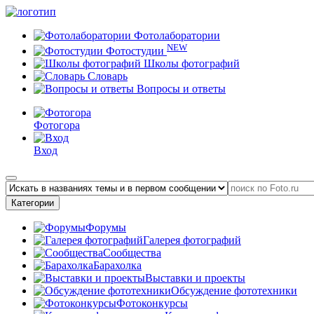
Фотолаборатории
NEW
Фотостудии
Школы фотографий
Словарь
Вопросы и ответы
Фотогора
Вход
Категории
Форумы
Галерея фотографий
Сообщества
Барахолка
Выставки и проекты
Обсуждение фототехники
Фотоконкурсы