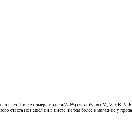
вот что. После номера модели(А-65) стоят буквы M, V, VK, Y. 
ого ответа не нашёл ни в инете ни тем более в магазине у прод