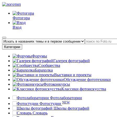
Фотогора
Вход
Категории
Форумы
Галерея фотографий
Сообщества
Барахолка
Выставки и проекты
Обсуждение фототехники
Фотоконкурсы
Классики фотоискусства
Фотолаборатории
NEW
Фотостудии
Школы фотографий
Словарь