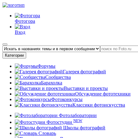
Фотогора
Вход
Категории
Форумы
Галерея фотографий
Сообщества
Барахолка
Выставки и проекты
Обсуждение фототехники
Фотоконкурсы
Классики фотоискусства
Фотолаборатории
NEW
Фотостудии
Школы фотографий
Словарь