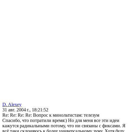
D. Alexey
31 авг. 2004 г., 18:21:52
Re: Re: Re: Re: Вопрос к минольтистам: телезум
Спасибо, что потратили время:) Но для меня все эти идеи
кажутся радикальными потому, что ни связаны с фиксами. Я
всё таки склоняюсь к более универсальному зуму. Хотя буду