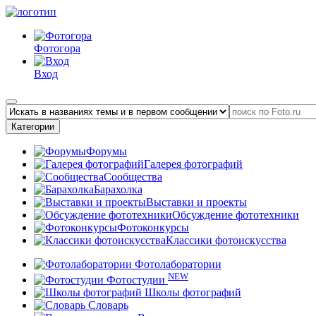
Фотогора
Вход
Категории
Форумы
Галерея фотографий
Сообщества
Барахолка
Выставки и проекты
Обсуждение фототехники
Фотоконкурсы
Классики фотоискусства
Фотолаборатории
NEW
Фотостудии
Школы фотографий
Словарь