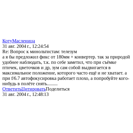
КотуМасленица
31 авг. 2004 г., 12:24:54
Re: Вопрос к минольтистам: телезум
а я бы предложил фикс от 180мм + конвертер. так за природой
удобнее наблюдать, т.к. по себе заметил, что при съёмке
птичек, цветочков и др, зум сам собой выдвигается в
максимальное положение, которого часто ещё и не хватает. а
при f/6.7 автофокусировка работает плохо, а попробуйте кого-
нибудь в полёте снять.........
Ответить
Цитировать
Поделиться
31 авг. 2004 г., 12:48:13