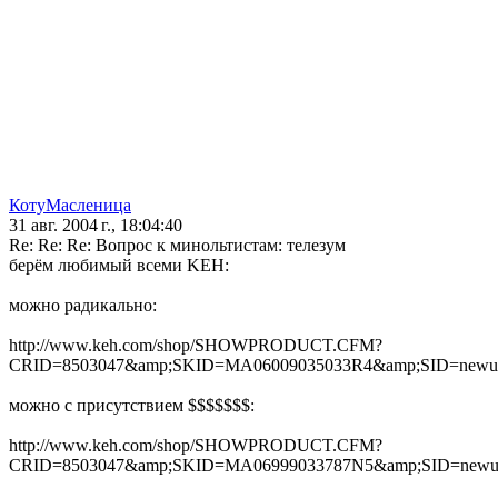
КотуМасленица
31 авг. 2004 г., 18:04:40
Re: Re: Re: Вопрос к минольтистам: телезум
берём любимый всеми KEH:
можно радикально:
http://www.keh.com/shop/SHOWPRODUCT.CFM?
CRID=8503047&amp;SKID=MA06009035033R4&amp;SID=newu
можно с присутствием $$$$$$$:
http://www.keh.com/shop/SHOWPRODUCT.CFM?
CRID=8503047&amp;SKID=MA06999033787N5&amp;SID=newu