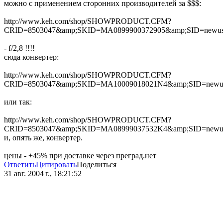
можно с применением сторонних производителей за $$$:
http://www.keh.com/shop/SHOWPRODUCT.CFM?
CRID=8503047&amp;SKID=MA0899900372905&amp;SID=newu
- f/2,8 !!!!
сюда конвертер:
http://www.keh.com/shop/SHOWPRODUCT.CFM?
CRID=8503047&amp;SKID=MA10009018021N4&amp;SID=newu
или так:
http://www.keh.com/shop/SHOWPRODUCT.CFM?
CRID=8503047&amp;SKID=MA08999037532K4&amp;SID=newu
и, опять же, конвертер.
цены - +45% при доставке через преград.нет
Ответить
Цитировать
Поделиться
31 авг. 2004 г., 18:21:52