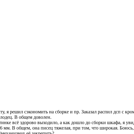
у, я решил сэкономить на сборке и пр. Заказал распил дсп с кро
олодец. В общем доволен.
тинке всё здорово выходило, а как дошло до сборки шкафа, я ув
 мм. В общем, она писец тяжелая, при том, что широкая. Боюсь,
х/механизмах её закрепить?