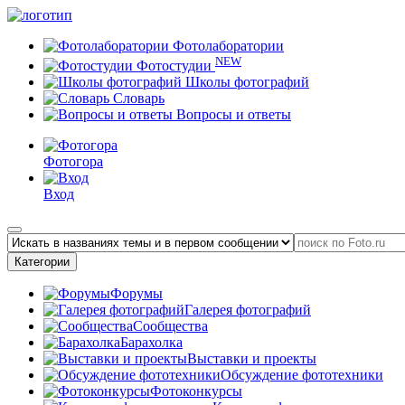
Фотолаборатории
NEW
Фотостудии
Школы фотографий
Словарь
Вопросы и ответы
Фотогора
Вход
Категории
Форумы
Галерея фотографий
Сообщества
Барахолка
Выставки и проекты
Обсуждение фототехники
Фотоконкурсы