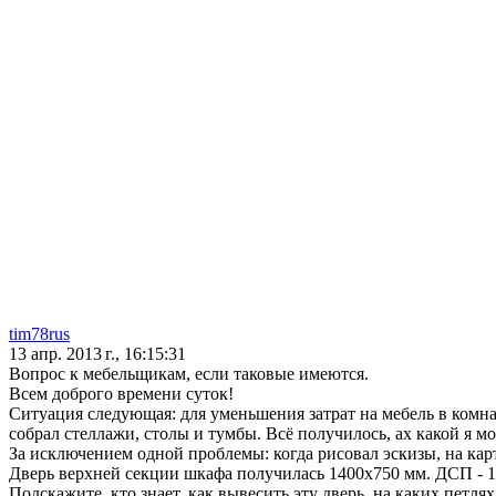
tim78rus
13 апр. 2013 г., 16:15:31
Вопрос к мебельщикам, если таковые имеются.
Всем доброго времени суток!
Ситуация следующая: для уменьшения затрат на мебель в комнат
собрал стеллажи, столы и тумбы. Всё получилось, ах какой я м
За исключением одной проблемы: когда рисовал эскизы, на кар
Дверь верхней секции шкафа получилась 1400х750 мм. ДСП - 16
Подскажите, кто знает, как вывесить эту дверь, на каких петля