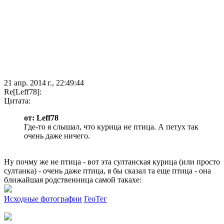
21 апр. 2014 г., 22:49:44
Re[Leff78]:
Цитата:
от: Leff78
Где-то я слышал, что курица не птица. А петух так
очень даже ничего.
Ну почму же не птица - вот эта султанская курица (или просто
султанка) - очень даже птица, я бы сказал та еще птица - она
ближайшая родственница самой такахе:
Исходные фотографии
ГеоТег