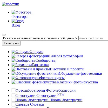
Фотогора
Вход
Категории
Форумы
Галерея фотографий
Сообщества
Барахолка
Выставки и проекты
Обсуждение фототехники
Фотоконкурсы
Классики фотоискусства
Фотолаборатории
NEW
Фотостудии
Школы фотографий
Словарь