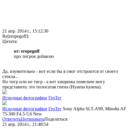
21 апр. 2014 г., 15:12:30
Re[eropegoff]:
Цитата:
от: eropegoff
про тигров добавлю
Да, изумительно - вот если бы я смог отстроится от своего
стекла...
Но тигр или не тигр - а вот хищника помельче могу
представить: это полосатая гиена (Hyaena hyaena).
Исходные фотографии
ГеоТег
Исходные фотографии
ГеоТег
Sony Alpha SLT-A99, Minolta AF
75-300 F4.5-5.6 New
Ответить
Цитировать
Поделиться
21 апр. 2014 г., 21:48:54