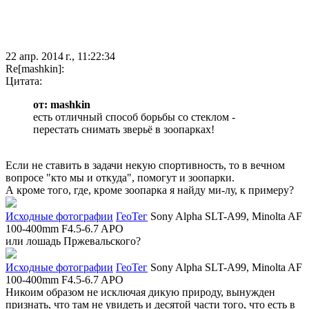
22 апр. 2014 г., 11:22:34
Re[mashkin]:
Цитата:
от: mashkin
есть отличный способ борьбы со стеклом -
перестать снимать зверьё в зоопарках!
Если не ставить в задачи некую спортивность, то в вечном
вопросе "кто мы и откуда", помогут и зоопарки.
А кроме того, где, кроме зоопарка я найду ми-лу, к примеру?
Исходные фотографии
ГеоТег
Sony Alpha SLT-A99, Minolta AF
100-400mm F4.5-6.7 APO
или лошадь Пржевальского?
Исходные фотографии
ГеоТег
Sony Alpha SLT-A99, Minolta AF
100-400mm F4.5-6.7 APO
Никоим образом не исключая дикую природу, вынужден
признать, что там не увидеть и десятой части того, что есть в