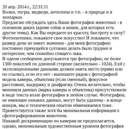
20 апр. 2014 г., 22:31:11
Волки, тигры, медведи, антилопы и т.п. - в природе и в
зоопарках
Предлагаю обсуждать здесь Ваши фотографии животных - в
основном диких (кроме собак и кошек, для которых есть
другие темы). Как Вы передаете их красоту, быстроту и силу?
Фотоохотники, покажите свое искусство! И покажите, что
размер дичи не имеет значения - для меня фотографию
постоянно прячущейся султанки делать было труднее и
интереснее, чем спокойно спящего льва.
В одном сообщении допускаются три фотографии, не более
1300 пикселей по длинной стороне (желательно - 1024). Exif с
экспозиционными данными должен иметь место (прямо или
по ссылке), если его нет - выпишите рядом с фотографией
модель камеры, объектива (если сменный), фокусное
расстояние, выдержку и диафрагму. Очень желательно, чтобы
минимум данных (марка камеры и объектива) присутствовали
в виде текста возле фотографии в любом случае. Фотографии,
не имеющие никаких данных, могут быть удалены - в конце
концов, мы и техническим опытом обмениваемся тоже.
Приветствуется также хотя бы минимальная информация о
сфотографированном животном.
Никакой дискриминации по камерам не предполагается,
однако, минимальным художественным уровнем фотография