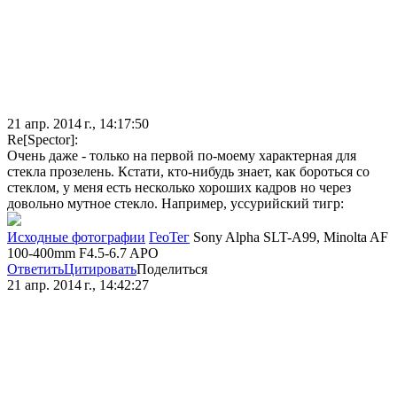
21 апр. 2014 г., 14:17:50
Re[Spector]:
Очень даже - только на первой по-моему характерная для
стекла прозелень. Кстати, кто-нибудь знает, как бороться со
стеклом, у меня есть несколько хороших кадров но через
довольно мутное стекло. Например, уссурийский тигр:
Исходные фотографии
ГеоТег
Sony Alpha SLT-A99, Minolta AF
100-400mm F4.5-6.7 APO
Ответить
Цитировать
Поделиться
21 апр. 2014 г., 14:42:27