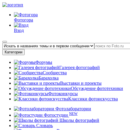
Фотогора
Вход
Категории
Форумы
Галерея фотографий
Сообщества
Барахолка
Выставки и проекты
Обсуждение фототехники
Фотоконкурсы
Классики фотоискусства
Фотолаборатории
NEW
Фотостудии
Школы фотографий
Словарь