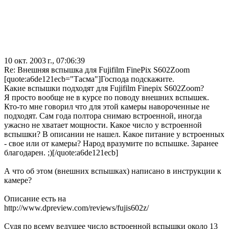
10 окт. 2003 г., 07:06:39
Re: Внешняя вспышка для Fujifilm FinePix S602Zoom
[quote:a6de121ecb="Тасма"]Господа подскажите.
Какие вспышки подходят для Fujifilm Finepix S602Zoom?
Я просто вообще не в курсе по поводу внешних вспышек.
Кто-то мне говорил что для этой камеры навороченные не
подходят. Сам года полтора снимаю встроенной, иногда
ужасно не хватает мощности. Какое число у встроенной
вспышки? В описании не нашел. Какое питание у встроенных
- свое или от камеры? Народ вразумите по вспышке. Заранее
благодарен. ;)[/quote:a6de121ecb]
А что об этом (внешних вспышках) написано в инструкции к
камере?
Описание есть на
http://www.dpreview.com/reviews/fujis602z/
Судя по всему ведущее число встроенной вспышки около 13