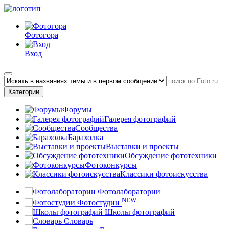
Фотогора
Вход
Категории
Форумы
Галерея фотографий
Сообщества
Барахолка
Выставки и проекты
Обсуждение фототехники
Фотоконкурсы
Классики фотоискусства
Фотолаборатории
NEW
Фотостудии
Школы фотографий
Словарь