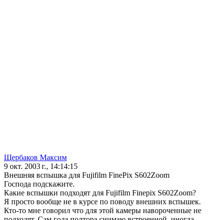
Щербаков Максим
9 окт. 2003 г., 14:14:15
Внешняя вспышка для Fujifilm FinePix S602Zoom
Господа подскажите.
Какие вспышки подходят для Fujifilm Finepix S602Zoom?
Я просто вообще не в курсе по поводу внешних вспышек.
Кто-то мне говорил что для этой камеры навороченные не
подходят. Сам года полтора снимаю встроенной, иногда