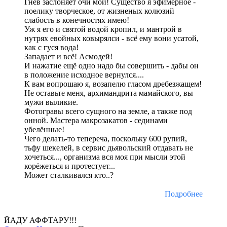
Гнев заслоняет очи мои! Существо я эфимерное -
поелику творческое, от жизненых колюзий
слабость в конечностях имею!
Уж я его и святой водой кропил, и мантрой в
нутрях евойных ковырялси - всё ему вони усатой,
как с гуся вода!
Западает и всё! Асмодей!
И нажатие ещё одно надо бы совершить - дабы он
в положение исходное вернулся....
К вам вопрошаю я, возапелю гласом дребезжащем!
Не оставьте меня, архимандрита мамайского, вы
мужи выликие.
Фотогравы всего сущного на земле, а также под
онной. Мастера макрозакатов - сединами
убелённые!
Чего делать-то тепереча, поскольку 600 рупий,
тьфу шекелей, в сервис дьявольский отдавать не
хочеться..., организма вся моя при мысли этой
корёжеться и протестует...
Может сталкивался кто..?
Подробнее
ЙАДУ АФФТАРУ!!!