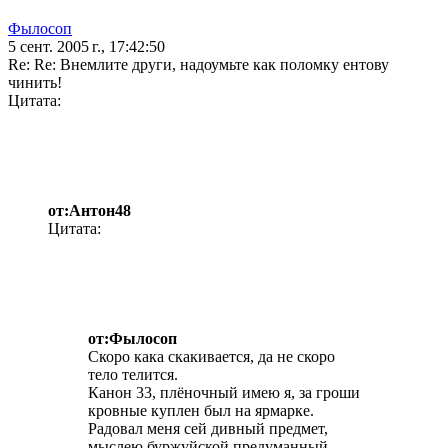
Фылосоп
5 сент. 2005 г., 17:42:50
Re: Re: Внемлите други, надоумьте как поломку ентову
чинить!
Цитата:
от:Антон48
Цитата:
от:Фылосоп
Скоро кака скакивается, да не скоро
тело телится.
Канон 33, плёночный имею я, за гроши
кровные куплен был на ярмарке.
Радовал меня сей дивный предмет,
мыслею буржуйской предуманный,