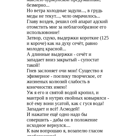
безмерно...
Но ветра холодные задули..., в грудь
меды не текут..., чело омрачилось...
Главу воздев, решил сей апарат адский
отомстить мне за неблагообразное его
использовоние!
Затвор, сцуко, выдержки короткие (125
и короче) как на духу сечёт, равно
молодец красной...
А длинные выдержки - сечёт и
западает вниз закрытый - супостат
такой!
Гнев заслоняет очи мои! Существо я
эфимерное - поелику творческое, от
жизненых колюзий слабость в
конечностях имею!
Уж я его и святой водой кропил, и
мантрой в нутрях евойных ковырялси -
всё ему вони усатой, как с гуся вода!
Западает и всё! Асмодей!
И нажатие ещё одно надо бы
совершить - дабы он в положение
исходное вернулся....
К вам вопрошаю я, возапелю гласом