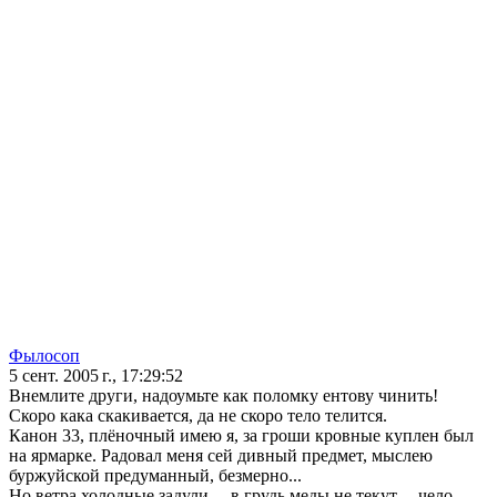
Фылосоп
5 сент. 2005 г., 17:29:52
Внемлите други, надоумьте как поломку ентову чинить!
Скоро кака скакивается, да не скоро тело телится.
Канон 33, плёночный имею я, за гроши кровные куплен был
на ярмарке. Радовал меня сей дивный предмет, мыслею
буржуйской предуманный, безмерно...
Но ветра холодные задули..., в грудь меды не текут..., чело