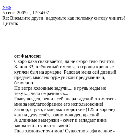
Уэф
5 сент. 2005 г., 17:34:07
Re: Внемлите други, надоумьте как поломку ентову чинить!
Цитата:
от:Фылосоп
Скоро кака скакивается, да не скоро тело телится.
Канон 33, плёночный имею я, за гроши кровные
куплен был на ярмарке. Радовал меня сей дивный
предмет, мыслею буржуйской предуманный,
безмерно...
Но ветра холодные задули..., в грудь меды не
текут..., чело омрачилось...
Главу воздев, решил сей апарат адский отомстить
мне за неблагообразное его использовоние!
Затвор, сцуко, выдержки короткие (125 и короче)
как на духу сечёт, равно молодец красной...
А длинные выдержки - сечёт и западает вниз
закрытый - супостат такой!
Гнев заслоняет очи мои! Существо я эфимерное -