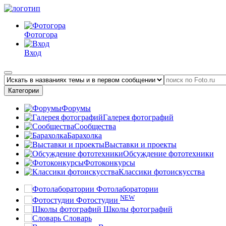
Фотогора
Вход
Категории
Форумы
Галерея фотографий
Сообщества
Барахолка
Выставки и проекты
Обсуждение фототехники
Фотоконкурсы
Классики фотоискусства
Фотолаборатории
NEW
Фотостудии
Школы фотографий
Словарь