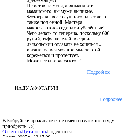
дребезжащем!
Не оставьте меня, архимандрита
мамайского, вы мужи выликие.
Фотогравы всего сущного на земле, а
также под онной. Мастера
макрозакатов - сединами убелённые!
Чего делать-то тепереча, поскольку 600
рупий, тьфу шекелей, в сервис
дьявольский отдавать не хочеться...,
организма вся моя при мысли этой
корёжеться и протестует...
Может сталкивался кто..?
Подробнее
ЙАДУ АФФТАРУ!!!
Подробнее
В Бобруйске проживаюче, не имею возможности яду
приобресть... :(
Ответить
Цитировать
Поделиться