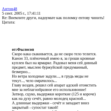
Антон48
5 сент. 2005 г., 17:41:11
Re: Внемлите други, надоумьте как поломку ентову чинить!
Цитата:
от:Фылосоп
Скоро кака скакивается, да не скоро тело телится.
Канон 33, плёночный имею я, за гроши кровные
куплен был на ярмарке. Радовал меня сей дивный
предмет, мыслею буржуйской предуманный,
безмерно...
Но ветра холодные задули..., в грудь меды не
текут..., чело омрачилось...
Главу воздев, решил сей апарат адский отомстить
мне за неблагообразное его использовоние!
Затвор, сцуко, выдержки короткие (125 и короче)
как на духу сечёт, равно молодец красной...
А длинные выдержки - сечёт и западает вниз
закрытый - супостат такой!