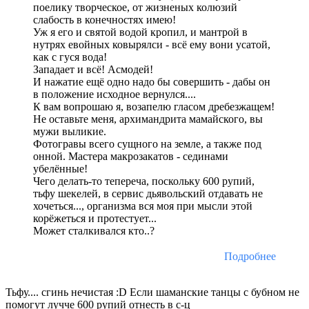
поелику творческое, от жизненых колюзий
слабость в конечностях имею!
Уж я его и святой водой кропил, и мантрой в
нутрях евойных ковырялси - всё ему вони усатой,
как с гуся вода!
Западает и всё! Асмодей!
И нажатие ещё одно надо бы совершить - дабы он
в положение исходное вернулся....
К вам вопрошаю я, возапелю гласом дребезжащем!
Не оставьте меня, архимандрита мамайского, вы
мужи выликие.
Фотогравы всего сущного на земле, а также под
онной. Мастера макрозакатов - сединами
убелённые!
Чего делать-то тепереча, поскольку 600 рупий,
тьфу шекелей, в сервис дьявольский отдавать не
хочеться..., организма вся моя при мысли этой
корёжеться и протестует...
Может сталкивался кто..?
Подробнее
Тьфу.... сгинь нечистая :D Если шаманские танцы с бубном не
помогут лучче 600 рупий отнесть в с-ц