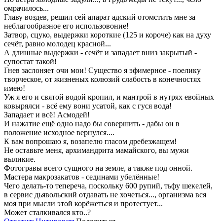
омрачилось...
Главу воздев, решил сей апарат адский отомстить мне за
неблагообразное его использовоние!
Затвор, сцуко, выдержки короткие (125 и короче) как на духу
сечёт, равно молодец красной...
А длинные выдержки - сечёт и западает вниз закрытый -
супостат такой!
Гнев заслоняет очи мои! Существо я эфимерное - поелику
творческое, от жизненых колюзий слабость в конечностях
имею!
Уж я его и святой водой кропил, и мантрой в нутрях евойных
ковырялси - всё ему вони усатой, как с гуся вода!
Западает и всё! Асмодей!
И нажатие ещё одно надо бы совершить - дабы он в
положение исходное вернулся....
К вам вопрошаю я, возапелю гласом дребезжащем!
Не оставьте меня, архимандрита мамайского, вы мужи
выликие.
Фотогравы всего сущного на земле, а также под онной.
Мастера макрозакатов - сединами убелённые!
Чего делать-то тепереча, поскольку 600 рупий, тьфу шекелей,
в сервис дьявольский отдавать не хочеться..., организма вся
моя при мысли этой корёжеться и протестует...
Может сталкивался кто..?