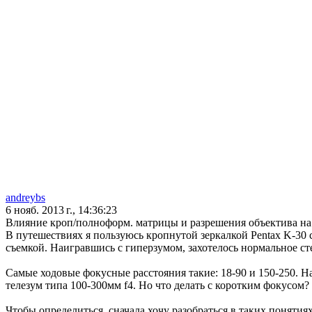
andreybs
6 нояб. 2013 г., 14:36:23
Влияние кроп/полноформ. матрицы и разрешения объектива на
В путешествиях я пользуюсь кропнутой зеркалкой Pentax K-30 
съемкой. Наигравшись с гиперзумом, захотелось нормальное с
Самые ходовые фокусные расстояния такие: 18-90 и 150-250. 
телезум типа 100-300мм f4. Но что делать с коротким фокусом
Чтобы определиться, сначала хочу разобраться в таких понятиях