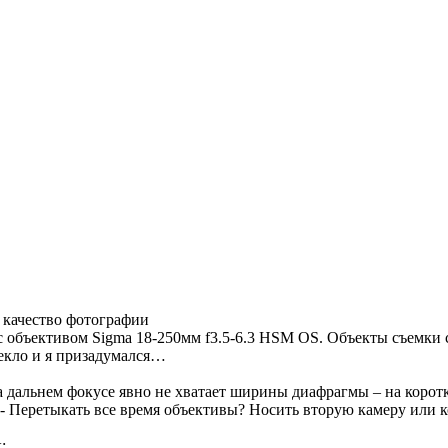
 качество фотографии
с объективом Sigma 18-250мм f3.5-6.3 HSM OS. Объекты съемки 
текло и я призадумался…
На дальнем фокусе явно не хватает ширины диафрагмы – на кор
? - Перетыкать все время объективы? Носить вторую камеру или
: