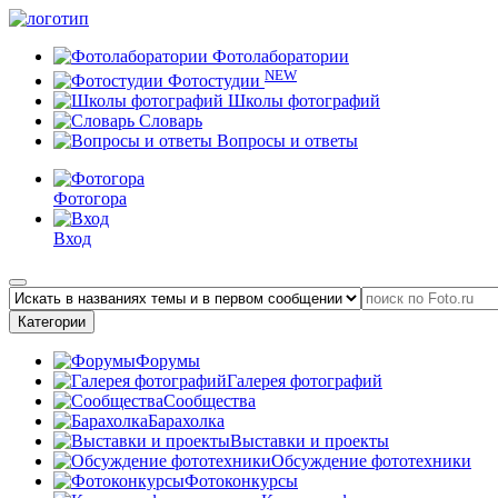
Фотолаборатории
NEW
Фотостудии
Школы фотографий
Словарь
Вопросы и ответы
Фотогора
Вход
Категории
Форумы
Галерея фотографий
Сообщества
Барахолка
Выставки и проекты
Обсуждение фототехники
Фотоконкурсы