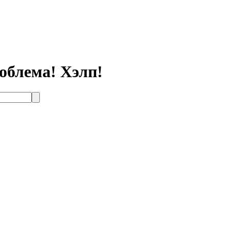
облема! Хэлп!