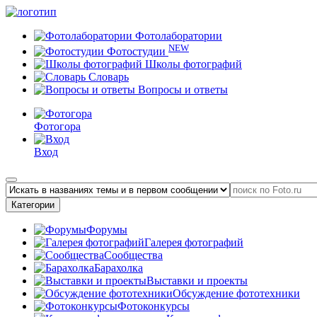
Фотолаборатории
NEW
Фотостудии
Школы фотографий
Словарь
Вопросы и ответы
Фотогора
Вход
Категории
Форумы
Галерея фотографий
Сообщества
Барахолка
Выставки и проекты
Обсуждение фототехники
Фотоконкурсы