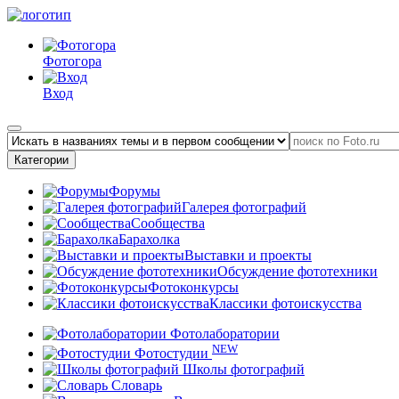
Фотогора
Вход
Категории
Форумы
Галерея фотографий
Сообщества
Барахолка
Выставки и проекты
Обсуждение фототехники
Фотоконкурсы
Классики фотоискусства
Фотолаборатории
NEW
Фотостудии
Школы фотографий
Словарь