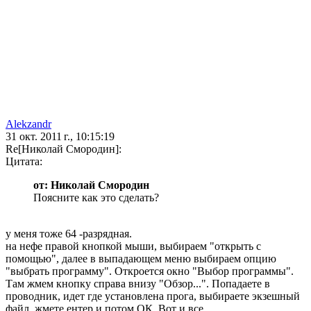
Alekzandr
31 окт. 2011 г., 10:15:19
Re[Николай Смородин]:
Цитата:
от: Николай Смородин
Поясните как это сделать?
у меня тоже 64 -разрядная.
на нефе правой кнопкой мыши, выбираем "открыть с
помощью", далее в выпадающем меню выбираем опцию
"выбрать программу". Откроется окно "Выбор программы".
Там жмем кнопку справа внизу "Обзор...". Попадаете в
проводник, идет где установлена прога, выбираете экзешный
файл, жмете ентер и потом ОК. Вот и все