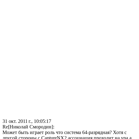
31 окт. 2011 г., 10:05:17
Re[Николай Смородин]:
Может быть играет роль что система 64-разрядная? Хотя с
другой стороны с CaptureNX2 ассоциация проходит на ура,а