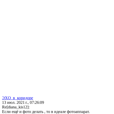
ЭXO_в_коpидоре
13 июл. 2021 г., 07:26:09
Re[diana_kis12]:
Если ещё и фото делать , то в идеале фотоаппарат.