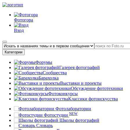
Фотогора
Вход
Категории
Форумы
Галерея фотографий
Сообщества
Барахолка
Выставки и проекты
Обсуждение фототехники
Фотоконкурсы
Классики фотоискусства
Фотолаборатории
NEW
Фотостудии
Школы фотографий
Словарь