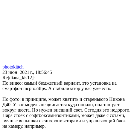
photokitteh
23 июн. 2021 г., 18:56:45
Re[diana_kis12]:
По видео: самый бюджетный вариант, это установка на
смартфон mcpro24fps. А стабилизатор у вас уже есть.
По фото: в принципе, может хватить и старенького Никона
Д40. У вас модель не двигается куда попало, она танцует
вокруг шеста. Но нужен внешний свет. Сегодня это недорого.
Пара стоек с софтбоксами/зонтиками, может даже с сотами,
ручные вспышки с синхронизаторами и управляющий блок
на камеру, например.