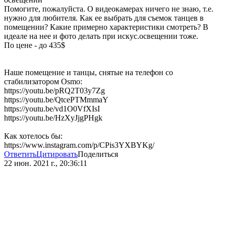
Помогите, пожалуйста. О видеокамерах ничего не знаю, т.е.
нужно для любителя. Как ее выбрать для съемок танцев в
помещении? Какие примерно характеристики смотреть? В
идеале на нее и фото делать при искус.освещении тоже.
По цене - до 435$
Наше помещение и танцы, снятые на телефон со
стабилизатором Osmo:
https://youtu.be/pRQ2T03y7Zg
https://youtu.be/QtcePTMmmaY
https://youtu.be/vd1O0VfXIsI
https://youtu.be/HzXyJjgPHgk
Как хотелось бы:
https://www.instagram.com/p/CPis3YXBYKg/
Ответить
Цитировать
Поделиться
22 июн. 2021 г., 20:36:11