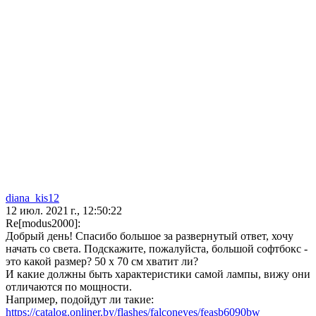
diana_kis12
12 июл. 2021 г., 12:50:22
Re[modus2000]:
Добрый день! Спасибо большое за развернутый ответ, хочу
начать со света. Подскажите, пожалуйста, большой софтбокс -
это какой размер? 50 х 70 см хватит ли?
И какие должны быть характеристики самой лампы, вижу они
отличаются по мощности.
Например, подойдут ли такие:
https://catalog.onliner.by/flashes/falconeyes/feasb6090bw