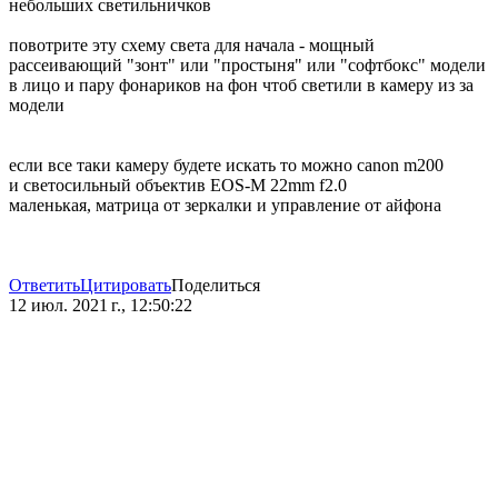
небольших светильничков
повотрите эту схему света для начала - мощный
рассеивающий "зонт" или "простыня" или "софтбокс" модели
в лицо и пару фонариков на фон чтоб светили в камеру из за
модели
если все таки камеру будете искать то можно canon m200
и светосильный объектив EOS-M 22mm f2.0
маленькая, матрица от зеркалки и управление от айфона
Ответить
Цитировать
Поделиться
12 июл. 2021 г., 12:50:22