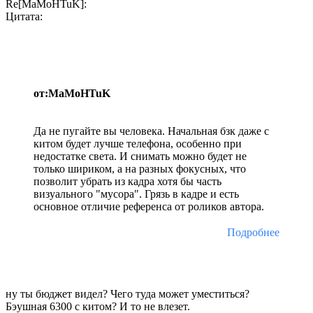
Re[MaMoHTuK]:
Цитата:
от:MaMoHTuK
Да не пугайте вы человека. Начальная бзк даже с
китом будет лучше телефона, особенно при
недостатке света. И снимать можно будет не
только шириком, а на разных фокусных, что
позволит убрать из кадра хотя бы часть
визуального "мусора". Грязь в кадре и есть
основное отличие референса от роликов автора.
Подробнее
ну ты бюджет видел? Чего туда может уместиться?
Бэушная 6300 с китом? И то не влезет.