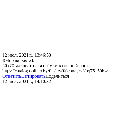
12 июл. 2021 г., 13:46:58
Re[diana_kis12]:
50x70 маловато для съёмки в полный рост
https://catalog.onliner.by/flashes/falconeyes/sbq75150bw
Ответить
Цитировать
Поделиться
12 июл. 2021 г., 14:10:32