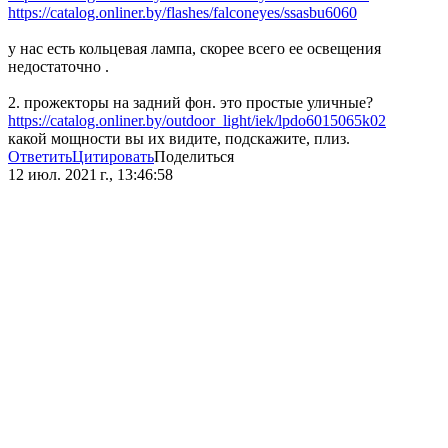
https://catalog.onliner.by/flashes/falconeyes/ssasbu6060
у нас есть кольцевая лампа, скорее всего ее освещения
недостаточно .
2. прожекторы на задний фон. это простые уличные?
https://catalog.onliner.by/outdoor_light/iek/lpdo6015065k02
какой мощности вы их видите, подскажите, плиз.
Ответить
Цитировать
Поделиться
12 июл. 2021 г., 13:46:58