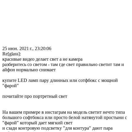
25 июн. 2021 г., 23:20:06
Re[glass]:
красивые видео делает свет а не камера
разберитесь со светом - там где свет правильно светит там и
айфон нормально снимает
купите LED ламп пару длинных или сотфбокс с мощной
"фарой"
почитайте про портретный свет
На вашем примере в инстаграм на модель светит нечто типа
большого софтбокса или просто белой натянутой простыни с
"фарой" который дает мягкий свет
и сзади контровую подсветку "для контура" дают пара