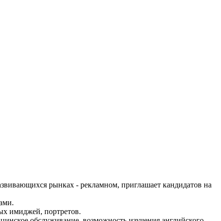
звивающихся рынках - рекламном, приглашает кандидатов на
ами.
ных имиджей, портретов.
едицинское обслуживание, возможность изучения английского