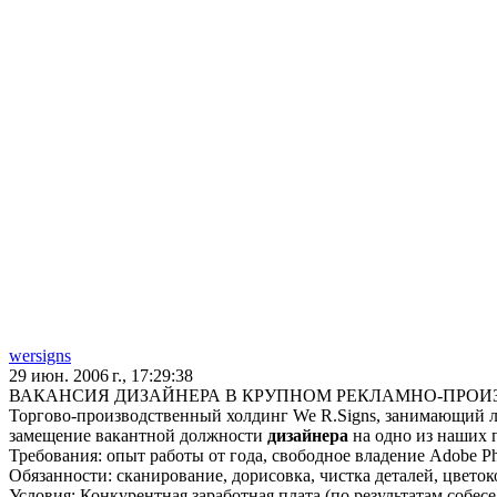
wersigns
29 июн. 2006 г., 17:29:38
ВАКАНСИЯ ДИЗАЙНЕРА В КРУПНОМ РЕКЛАМНО-ПРОИ
Торгово-производственный холдинг We R.Signs, занимающий л
замещение вакантной должности
дизайнера
на одно из наших
Требования: опыт работы от года, свободное владение Adobe P
Обязанности: сканирование, дорисовка, чистка деталей, цвето
Условия: Конкурентная заработная плата (по результатам собес