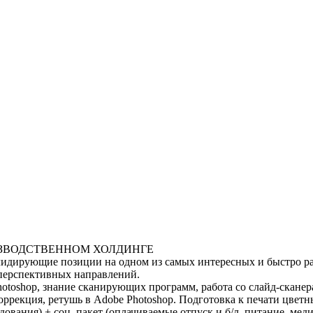
ЗВОДСТВЕННОМ ХОЛДИНГЕ
идирующие позиции на одном из самых интересных и быстро ра
 перспективных направлений.
hotoshop, знание сканирующих программ, работа со слайд-сканер
коррекция, ретушь в Adobe Photoshop. Подготовка к печати цвет
едования) + соц. пакет (оплачиваемые отпуск и б/л, питание, м