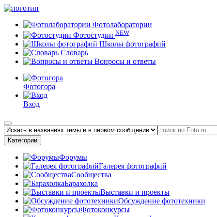
Фотолаборатории
NEW
Фотостудии
Школы фотографий
Словарь
Вопросы и ответы
Фотогора
Вход
Категории
Форумы
Галерея фотографий
Сообщества
Барахолка
Выставки и проекты
Обсуждение фототехники
Фотоконкурсы