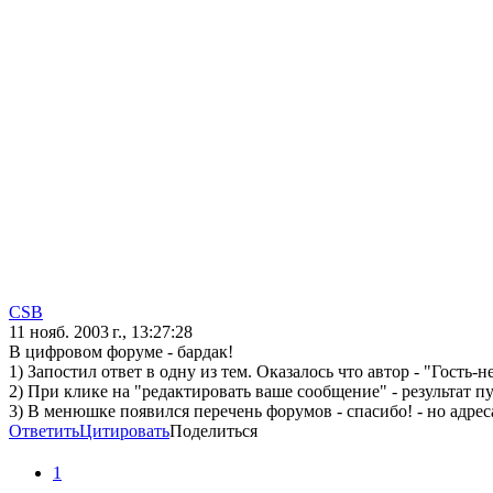
CSB
11 нояб. 2003 г., 13:27:28
В цифровом форуме - бардак!
1) Запостил ответ в одну из тем. Оказалось что автор - "Гость-н
2) При клике на "редактировать ваше сообщение" - результат пу
3) В менюшке появился перечень форумов - спасибо! - но адрес
Ответить
Цитировать
Поделиться
1