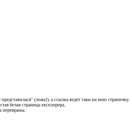
е представилася" (ложь!), а ссылка ведет таки на мою страничку.
стая белая страница експлорера.
а перевраны.