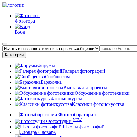
Фотогора
Вход
Категории
Форумы
Галерея фотографий
Сообщества
Барахолка
Выставки и проекты
Обсуждение фототехники
Фотоконкурсы
Классики фотоискусства
Фотолаборатории
NEW
Фотостудии
Школы фотографий
Словарь