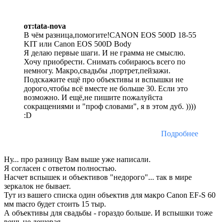
от:tata-nova
В чём разница,помогите!CANON EOS 500D 18-55
KIT или Canon EOS 500D Body
Я делаю первые шаги. И не грамма не смыслю.
Хочу приобрести. Снимать собираюсь всего по
немногу. Макро,свадьбы ,портрет,пейзажи.
Подскажите ещё про объективы и вспышки не
дорого,чтобы всё вместе не больше 30. Если это
возможно. И ещё,не пишите пожалуйста
сокращениями и "проф словами", я в этом дуб. ))))
:D
Подробнее
Ну... про разницу Вам выше уже написали.
Я согласен с ответом полностью.
Насчет вспышек и объективов "недорого"... так в мире
зеркалок не бывает.
Тут из вашего списка один объектив для макро Сanon EF-S 60
мм macro будет стоить 15 тыр.
А объективы для свадьбы - гораздо больше. И вспышки тоже
вещь не дешевая.