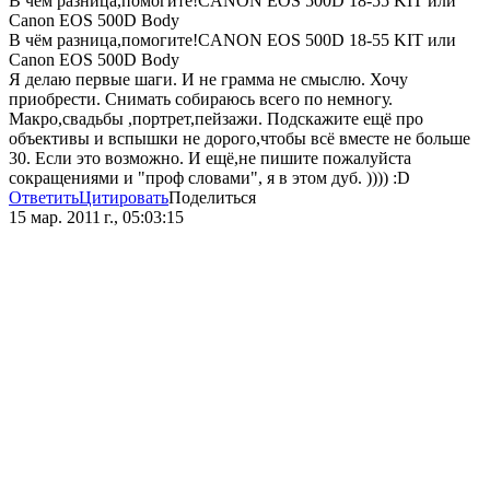
В чём разница,помогите!CANON EOS 500D 18-55 KIT или
Canon EOS 500D Body
В чём разница,помогите!CANON EOS 500D 18-55 KIT или
Canon EOS 500D Body
Я делаю первые шаги. И не грамма не смыслю. Хочу
приобрести. Снимать собираюсь всего по немногу.
Макро,свадьбы ,портрет,пейзажи. Подскажите ещё про
объективы и вспышки не дорого,чтобы всё вместе не больше
30. Если это возможно. И ещё,не пишите пожалуйста
сокращениями и "проф словами", я в этом дуб. )))) :D
Ответить
Цитировать
Поделиться
15 мар. 2011 г., 05:03:15