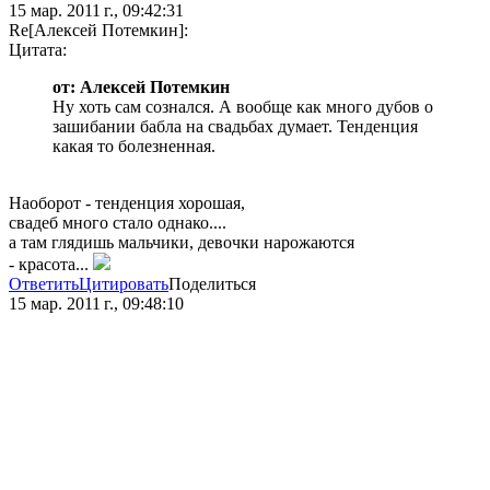
15 мар. 2011 г., 09:42:31
Re[Алексей Потемкин]:
Цитата:
от: Алексей Потемкин
Ну хоть сам сознался. А вообще как много дубов о
зашибании бабла на свадьбах думает. Тенденция
какая то болезненная.
Наоборот - тенденция хорошая,
свадеб много стало однако....
а там глядишь мальчики, девочки нарожаются
- красота...
Ответить
Цитировать
Поделиться
15 мар. 2011 г., 09:48:10