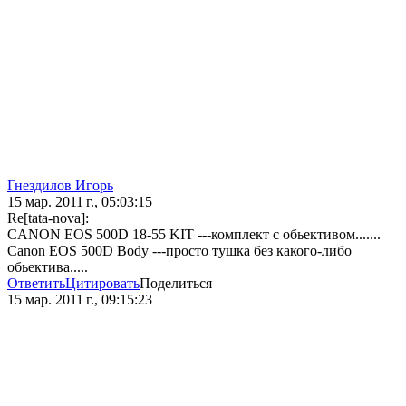
Гнездилов Игорь
15 мар. 2011 г., 05:03:15
Re[tata-nova]:
CANON EOS 500D 18-55 KIT ---комплект с обьективом.......
Canon EOS 500D Body ---просто тушка без какого-либо
обьектива.....
Ответить
Цитировать
Поделиться
15 мар. 2011 г., 09:15:23