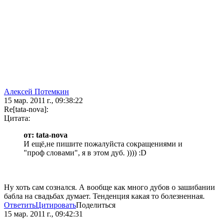
Алексей Потемкин
15 мар. 2011 г., 09:38:22
Re[tata-nova]:
Цитата:
от: tata-nova
И ещё,не пишите пожалуйста сокращениями и
"проф словами", я в этом дуб. )))) :D
Ну хоть сам сознался. А вообще как много дубов о зашибании
бабла на свадьбах думает. Тенденция какая то болезненная.
Ответить
Цитировать
Поделиться
15 мар. 2011 г., 09:42:31