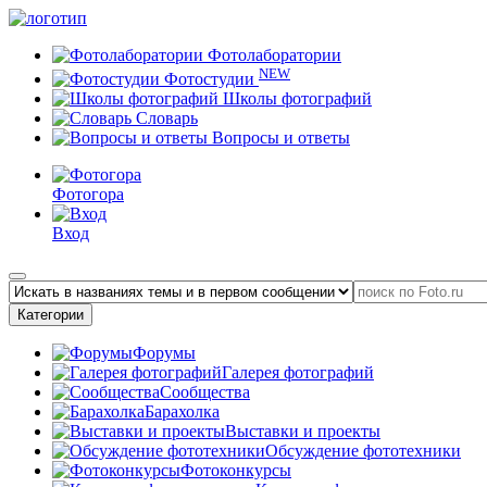
Фотолаборатории
NEW
Фотостудии
Школы фотографий
Словарь
Вопросы и ответы
Фотогора
Вход
Категории
Форумы
Галерея фотографий
Сообщества
Барахолка
Выставки и проекты
Обсуждение фототехники
Фотоконкурсы