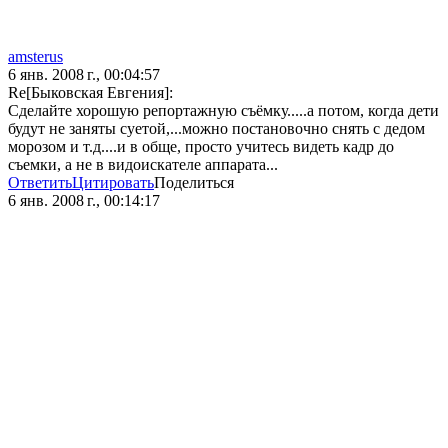
amsterus
6 янв. 2008 г., 00:04:57
Re[Быковская Евгения]:
Сделайте хорошую репортажную съёмку.....а потом, когда дети
будут не заняты суетой,...можно постановочно снять с дедом
морозом и т.д....и в обще, просто учитесь видеть кадр до
съемки, а не в видоискателе аппарата...
Ответить
Цитировать
Поделиться
6 янв. 2008 г., 00:14:17