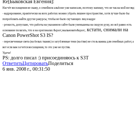
Re[Быковская Евгения]:
Насчёт восхищения не скажу, о семейном альбоме уже написали, поэтому напишу, что не так на мой взгляд:
- кадрирование, практически на всех работах можно убрать лишнее пространство, хотя лучше было бы
попробовать найти другие ракурсы, чтобы не было скучающих лиц в кадре
- резкость, допускаю, что работы на указанном сайте были уменьшены на скорую руку, но всё равно есть
кстати, снимали на
основание полагать, что и на оригиналах &quot;мыльновато&quot;.
Canon PowerShot S3 IS?
- пересвеченные света (на белых тканях) и загубленные тени (на ёлке) не столь важны для семейных работ, а
вот если вам хочется восхищения, то это уже не пустяк.
Удачи!
PS: долго писал :) присоединяюсь к S3T
Ответить
Цитировать
Поделиться
6 янв. 2008 г., 00:31:50