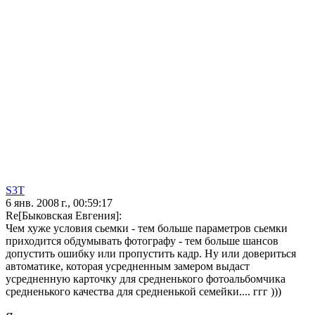
S3T
6 янв. 2008 г., 00:59:17
Re[Быковская Евгения]:
Чем хуже условия сьемки - тем больше параметров сьемки
приходится обдумывать фотографу - тем больше шансов
допустить ошибку или пропустить кадр. Ну или довериться
автоматике, которая усредненным замером выдаст
усредненную карточку для средненького фотоальбомчика
средненького качества для средненькой семейки.... ггг )))