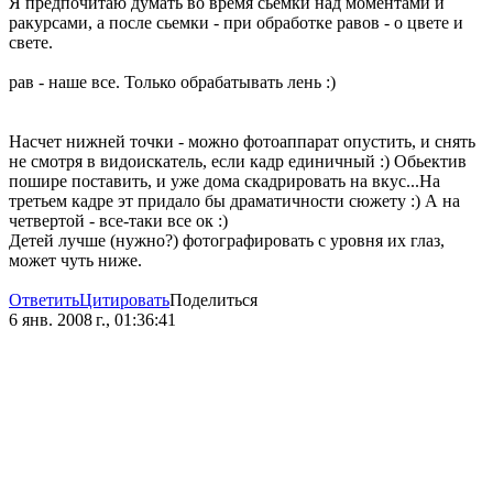
Я предпочитаю думать во время сьемки над моментами и
ракурсами, а после сьемки - при обработке равов - о цвете и
свете.
рав - наше все. Только обрабатывать лень :)
Насчет нижней точки - можно фотоаппарат опустить, и снять
не смотря в видоискатель, если кадр единичный :) Обьектив
пошире поставить, и уже дома скадрировать на вкус...На
третьем кадре эт придало бы драматичности сюжету :) А на
четвертой - все-таки все ок :)
Детей лучше (нужно?) фотографировать с уровня их глаз,
может чуть ниже.
Ответить
Цитировать
Поделиться
6 янв. 2008 г., 01:36:41