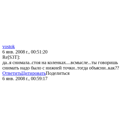
vostok
6 янв. 2008 г., 00:51:20
Re[S3T]:
да..я снимала..стоя на коленках....всмысле...ты говоришь
снимать надо было с нижней точки..тогда объясни..как??
Ответить
Цитировать
Поделиться
6 янв. 2008 г., 00:59:17