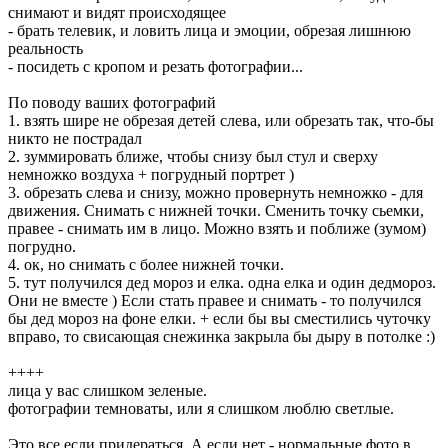
снимают и видят происходящее
- брать телевик, и ловить лица и эмоции, обрезая лишнюю
реальность
- посидеть с кропом и резать фотографии...
По поводу ваших фотографий
1. взять шире не обрезая детей слева, или обрезать так, что-бы
никто не пострадал
2. зуммировать ближе, чтобы снизу был стул и сверху
немножко воздуха + погрудный портрет )
3. обрезать слева и снизу, можно провернуть немножко - для
движения. Снимать с нижней точки. Сменить точку сьемки,
правее - снимать им в лицо. Можно взять и поближе (зумом)
погрудно.
4. ок, но снимать с более нижней точки.
5. тут получился дед мороз и елка. одна елка и один дедмороз.
Они не вместе ) Если стать правее и снимать - то получился
бы дед мороз на фоне елки. + если бы вы сместились чуточку
вправо, то свисающая снежинка закрыла бы дыру в потолке :)
++++
лица у вас слишком зеленые.
фотографии темноваты, или я слишком люблю светлые.
Это все если придераться. А если нет - нормальные фото в