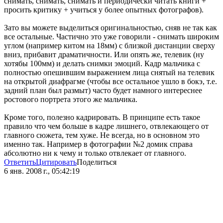
снимать, снимать, снимать и периодически читать книги +
просить критику + учиться у более опытных фотографов).
Зато вы можете выделиться оригинальностью, сняв не так как
все остальные. Частично это уже говорили - снимать широким
углом (например китом на 18мм) с близкой дистанции сверху
вниз, прибавит драматичности. Или опять же, телевик (ну
хотябы 100мм) и делать снимки эмоций. Кадр мальчика с
полностью опешившим выражением лица снятый на телевик
на открытой диафрагме (чтобы все остальное ушло в бокэ, т.е.
задний план был размыт) часто будет намного интереснее
ростового портрета этого же мальчика.
Кроме того, полезно кадрировать. В принципе есть такое
правило что чем больше в кадре лишнего, отвлекающего от
главного сюжета, тем хуже. Не всегда, но в основном это
именно так. Например в фотографии №2 домик справа
абсолютно ни к чему и только отвлекает от главного.
Ответить
Цитировать
Поделиться
6 янв. 2008 г., 05:42:19