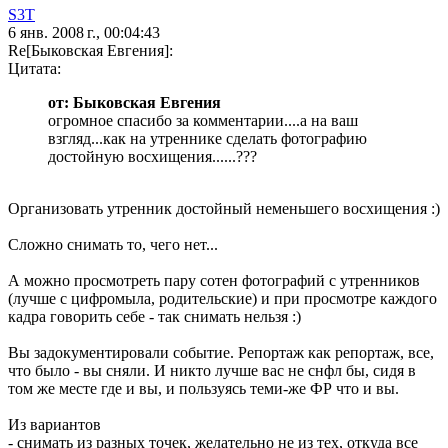
S3T
6 янв. 2008 г., 00:04:43
Re[Быковская Евгения]:
Цитата:
от: Быковская Евгения
огромное спасибо за комментарии....а на ваш
взгляд...как на утреннике сделать фотографию
достойную восхищения......???
Организовать утренник достойный неменьшего восхищения :)
Сложно снимать то, чего нет...
А можно просмотреть пару сотен фотографий с утренников
(лучше с цифромыла, родительские) и при просмотре каждого
кадра говорить себе - так снимать нельзя :)
Вы задокументировали событие. Репортаж как репортаж, все,
что было - вы сняли. И никто лучше вас не снфл бы, сидя в
том же месте где и вы, и пользуясь теми-же ФР что и вы.
Из вариантов
- снимать из разных точек, желательно не из тех, откуда все