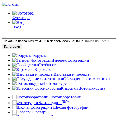
Фотогора
Вход
Категории
Форумы
Галерея фотографий
Сообщества
Барахолка
Выставки и проекты
Обсуждение фототехники
Фотоконкурсы
Классики фотоискусства
Фотолаборатории
NEW
Фотостудии
Школы фотографий
Словарь