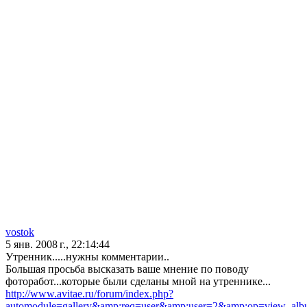
vostok
5 янв. 2008 г., 22:14:44
Утренник.....нужны комментарии..
Большая просьба высказать ваше мнение по поводу
фоторабот...которые были сделаны мной на утреннике...
http://www.avitae.ru/forum/index.php?
automodule=gallery&amp;req=user&amp;user=2&amp;op=view_al