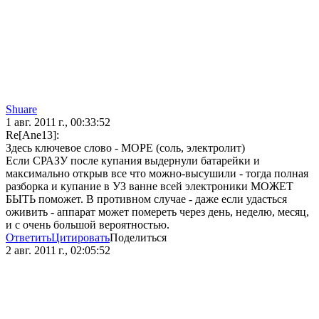
Shuare
1 авг. 2011 г., 00:33:52
Re[Ane13]:
Здесь ключевое слово - МОРЕ (соль, электролит)
Если СРАЗУ после купания выдернули батарейки и
максимально открыв все что можно-высушили - тогда полная
разборка и купание в УЗ ванне всей электроники МОЖЕТ
БЫТЬ поможет. В противном случае - даже если удасться
оживить - аппарат может помереть через день, неделю, месяц,
и с очень большой вероятностью.
Ответить
Цитировать
Поделиться
2 авг. 2011 г., 02:05:52