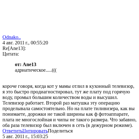
Odnako..
4 авг. 2011 г., 00:55:20
Re[Ane13]:
Цитата:
от: Ane13
адриатическое.....(((
короче говоря, когда кот у мамы отлил в кухонный телевизор,
я это быстро продиагностировал, тут же плату под горячую
воду, промыл большим количеством воды и высушил.
Телевизор работает. Второй раз матушка эту операцию
проделывала самостоятельно. Но на плате тиливизера, как вы
понимаете, дорожки не такой ширины как ф фотоаппарате,
плата не многослойная и чипы не такого размера. Что забавно,
оба раза телевизор был включен в сеть (в дежурном режиме).
Ответить
Цитировать
Поделиться
5 авг. 2011 г., 15:03:25