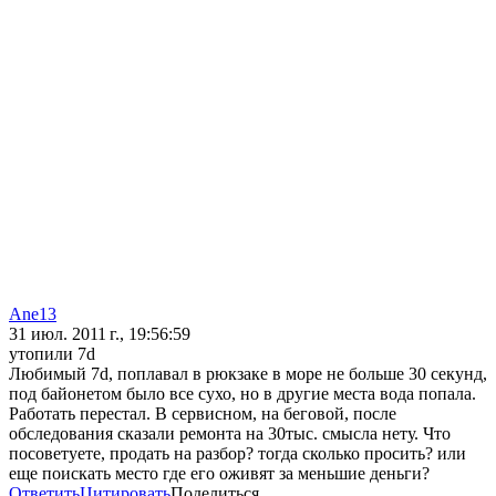
Ane13
31 июл. 2011 г., 19:56:59
утопили 7d
Любимый 7d, поплавал в рюкзаке в море не больше 30 секунд,
под байонетом было все сухо, но в другие места вода попала.
Работать перестал. В сервисном, на беговой, после
обследования сказали ремонта на 30тыс. смысла нету. Что
посоветуете, продать на разбор? тогда сколько просить? или
еще поискать место где его оживят за меньшие деньги?
Ответить
Цитировать
Поделиться