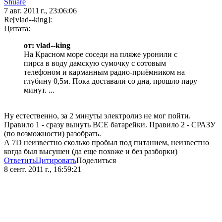
Shuare
7 авг. 2011 г., 23:06:06
Re[vlad--king]:
Цитата:
от: vlad--king
На Красном море соседи на пляже уронили с
пирса в воду дамскую сумочку с сотовым
телефоном и карманным радио-приёмником на
глубину 0,5м. Пока доставали со дна, прошло пару
минут. ...
Ну естественно, за 2 минуты электролиз не мог пойти.
Правило 1 - сразу вынуть ВСЕ батарейки. Правило 2 - СРАЗУ
(по возможности) разобрать.
А 7D неизвестно сколько пробыл под питанием, неизвестно
когда был высушен (да еще похоже и без разборки)
Ответить
Цитировать
Поделиться
8 сент. 2011 г., 16:59:21