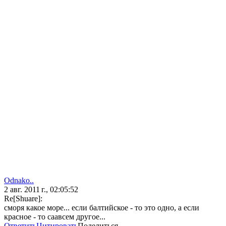
Odnako..
2 авг. 2011 г., 02:05:52
Re[Shuare]:
сморя какое море... если балтийское - то это одно, а если
красное - то саавсем другое...
Ответить
Цитировать
Поделиться