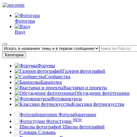
Фотогора
Вход
Категории
Форумы
Галерея фотографий
Сообщества
Барахолка
Выставки и проекты
Обсуждение фототехники
Фотоконкурсы
Классики фотоискусства
Фотолаборатории
NEW
Фотостудии
Школы фотографий
Словарь