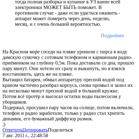
тогда полная разборка и купание в УЗ ванне всей
электроники МОЖЕТ БЫТЬ поможет. В
противном случае - даже если удасться оживить -
аппарат может помереть через день, неделю,
месяц, и с очень большой вероятностью.
Подробнее
На Красном море соседи на пляже уронили с пирса в воду
дамскую сумочку с сотовым телефоном и карманным радио-
приёмником на глубину 0,5м. Пока доставали со дна, прошло
пару минут. Они хотели их сразу и выкинуть, но я взялся
восстановить, здесь же на пляже.
Вытащил батареи, обмыл аппаратуру пресной водой под
краном частично разобрал корпуса, снова промыл и залил их
на несколько минут пресной водой в большой кружке.
Потом всё протёр и высосал остатки воды пылесосом у
уборщиков.
Подержал, просушил пару часов на солнце, потом включили,
телефон и радио заработали, только у радио стал хрипеть
динамик, его бумажный диффузор размок.
;)
Ответить
Цитировать
Поделиться
7 авг. 2011 г., 22:48:58