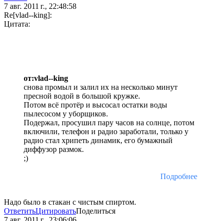
7 авг. 2011 г., 22:48:58
Re[vlad--king]:
Цитата:
от:vlad--king
снова промыл и залил их на несколько минут
пресной водой в большой кружке.
Потом всё протёр и высосал остатки воды
пылесосом у уборщиков.
Подержал, просушил пару часов на солнце, потом
включили, телефон и радио заработали, только у
радио стал хрипеть динамик, его бумажный
диффузор размок.
;)
Подробнее
Надо было в стакан с чистым спиртом.
Ответить
Цитировать
Поделиться
7 авг. 2011 г., 23:06:06