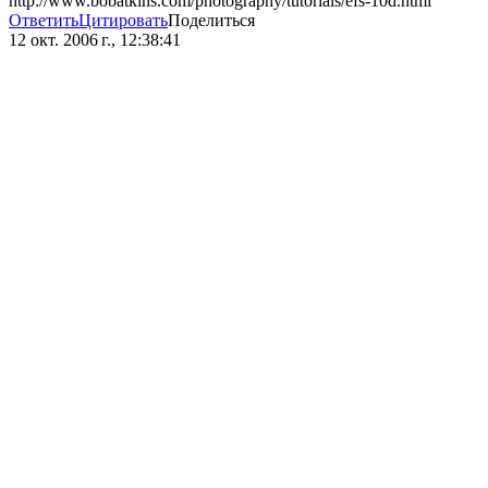
http://www.bobatkins.com/photography/tutorials/efs-10d.html
Ответить
Цитировать
Поделиться
12 окт. 2006 г., 12:38:41