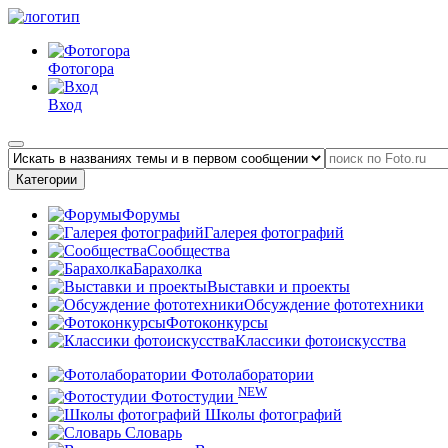
Фотогора
Вход
Категории
Форумы
Галерея фотографий
Сообщества
Барахолка
Выставки и проекты
Обсуждение фототехники
Фотоконкурсы
Классики фотоискусства
Фотолаборатории
NEW
Фотостудии
Школы фотографий
Словарь