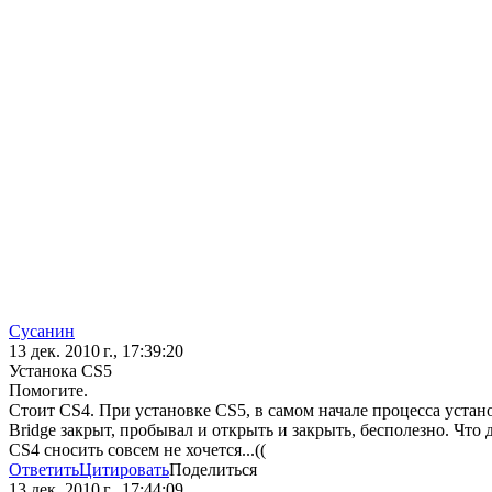
Сусанин
13 дек. 2010 г., 17:39:20
Устанока CS5
Помогите.
Стоит CS4. При установке CS5, в самом начале процесса устано
Bridge закрыт, пробывал и открыть и закрыть, бесполезно. Что 
CS4 сносить совсем не хочется...((
Ответить
Цитировать
Поделиться
13 дек. 2010 г., 17:44:09