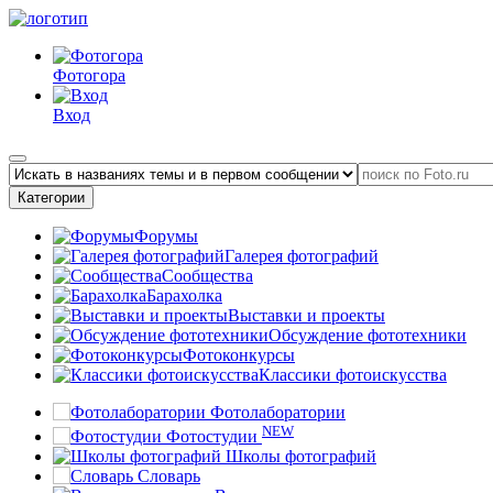
Фотогора
Вход
Категории
Форумы
Галерея фотографий
Сообщества
Барахолка
Выставки и проекты
Обсуждение фототехники
Фотоконкурсы
Классики фотоискусства
Фотолаборатории
NEW
Фотостудии
Школы фотографий
Словарь