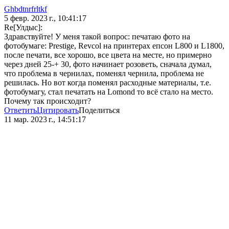
Ghbdtnrfrltkf
5 февр. 2023 г., 10:41:17
Re[Улдыс]:
Здравствуйте! У меня такой вопрос: печатаю фото на
фотобумаге: Prestige, Revcol на принтерах епсон L800 и L1800,
после печати, все хорошо, все цвета на месте, но примерно
через дней 25-+ 30, фото начинает розоветь, сначала думал,
что проблема в чернилах, поменял чернила, проблема не
решилась. Но вот когда поменял расходные материалы, т.е.
фотобумагу, стал печатать на Lomond то всё стало на место.
Почему так происходит?
Ответить
Цитировать
Поделиться
11 мар. 2023 г., 14:51:17