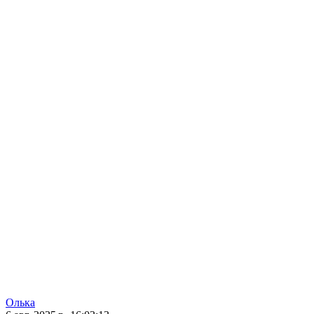
Олька