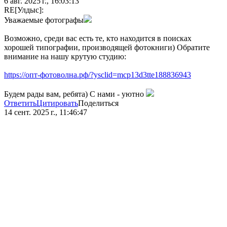
6 авг. 2025 г., 16:03:13
RE[Улдыс]:
Уважаемые фотографы
Возможно, среди вас есть те, кто находится в поисках
хорошей типографии, производящей фотокниги) Обратите
внимание на нашу крутую студию:
https://опт-фотоволна.рф/?ysclid=mcp13d3tte188836943
Будем рады вам, ребята) С нами - уютно
Ответить
Цитировать
Поделиться
14 сент. 2025 г., 11:46:47