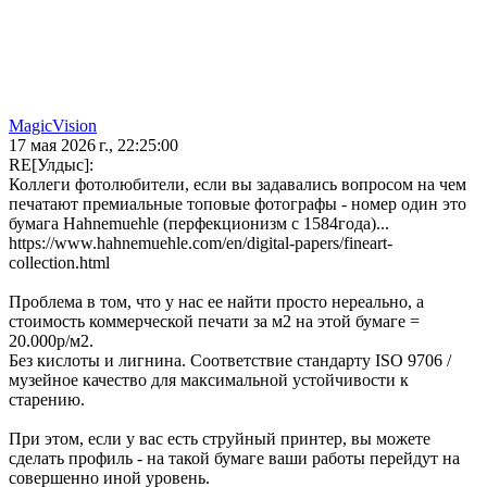
MagicVision
17 мая 2026 г., 22:25:00
RE[Улдыс]:
Коллеги фотолюбители, если вы задавались вопросом на чем
печатают премиальные топовые фотографы - номер один это
бумага Hahnemuehle (перфекционизм с 1584года)...
https://www.hahnemuehle.com/en/digital-papers/fineart-
collection.html
Проблема в том, что у нас ее найти просто нереально, а
стоимость коммерческой печати за м2 на этой бумаге =
20.000р/м2.
Без кислоты и лигнина. Соответствие стандарту ISO 9706 /
музейное качество для максимальной устойчивости к
старению.
При этом, если у вас есть струйный принтер, вы можете
сделать профиль - на такой бумаге ваши работы перейдут на
совершенно иной уровень.