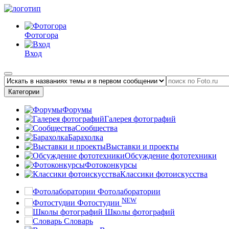
Фотогора
Вход
Категории
Форумы
Галерея фотографий
Сообщества
Барахолка
Выставки и проекты
Обсуждение фототехники
Фотоконкурсы
Классики фотоискусства
Фотолаборатории
NEW
Фотостудии
Школы фотографий
Словарь