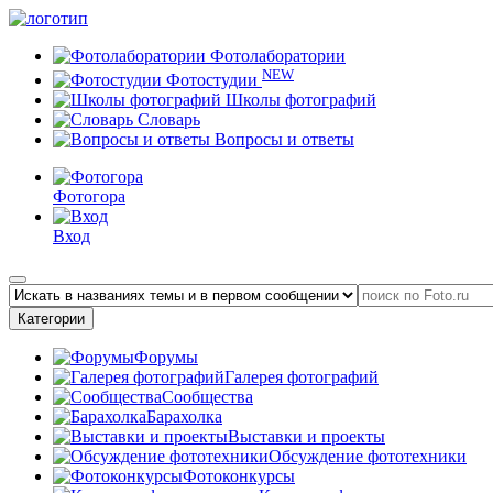
Фотолаборатории
NEW
Фотостудии
Школы фотографий
Словарь
Вопросы и ответы
Фотогора
Вход
Категории
Форумы
Галерея фотографий
Сообщества
Барахолка
Выставки и проекты
Обсуждение фототехники
Фотоконкурсы