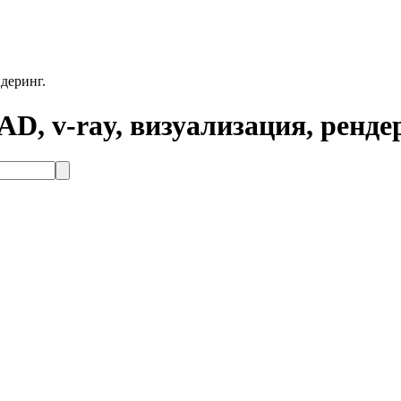
ндеринг.
D, v-ray, визуализация, ренде