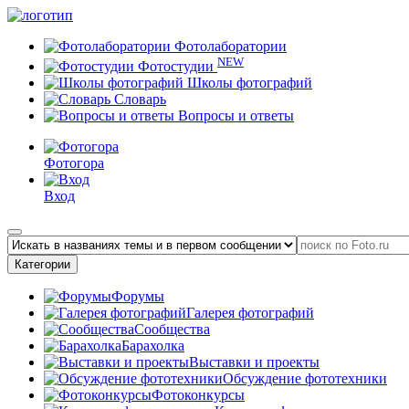
Фотолаборатории
NEW
Фотостудии
Школы фотографий
Словарь
Вопросы и ответы
Фотогора
Вход
Категории
Форумы
Галерея фотографий
Сообщества
Барахолка
Выставки и проекты
Обсуждение фототехники
Фотоконкурсы