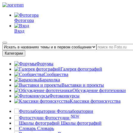
Фотогора
Вход
Категории
Форумы
Галерея фотографий
Сообщества
Барахолка
Выставки и проекты
Обсуждение фототехники
Фотоконкурсы
Классики фотоискусства
Фотолаборатории
NEW
Фотостудии
Школы фотографий
Словарь