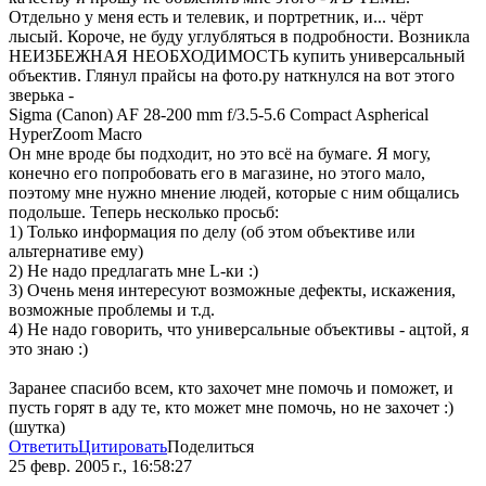
Отдельно у меня есть и телевик, и портретник, и... чёрт
лысый. Короче, не буду углубляться в подробности. Возникла
НЕИЗБЕЖНАЯ НЕОБХОДИМОСТЬ купить универсальный
объектив. Глянул прайсы на фото.ру наткнулся на вот этого
зверька -
Sigma (Canon) AF 28-200 mm f/3.5-5.6 Compact Aspherical
HyperZoom Macro
Он мне вроде бы подходит, но это всё на бумаге. Я могу,
конечно его попробовать его в магазине, но этого мало,
поэтому мне нужно мнение людей, которые с ним общались
подольше. Теперь несколько просьб:
1) Только информация по делу (об этом объективе или
альтернативе ему)
2) Не надо предлагать мне L-ки :)
3) Очень меня интересуют возможные дефекты, искажения,
возможные проблемы и т.д.
4) Не надо говорить, что универсальные объективы - ацтой, я
это знаю :)
Заранее спасибо всем, кто захочет мне помочь и поможет, и
пусть горят в аду те, кто может мне помочь, но не захочет :)
(шутка)
Ответить
Цитировать
Поделиться
25 февр. 2005 г., 16:58:27