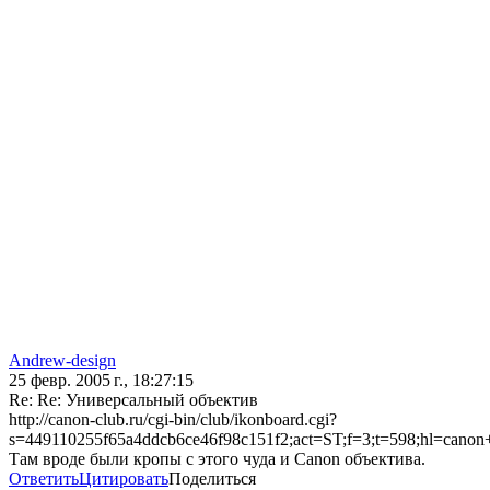
Andrew-design
25 февр. 2005 г., 18:27:15
Re: Re: Универсальный объектив
http://canon-club.ru/cgi-bin/club/ikonboard.cgi?
s=449110255f65a4ddcb6ce46f98c151f2;act=ST;f=3;t=598;hl=canon
Там вроде были кропы с этого чуда и Canon объектива.
Ответить
Цитировать
Поделиться