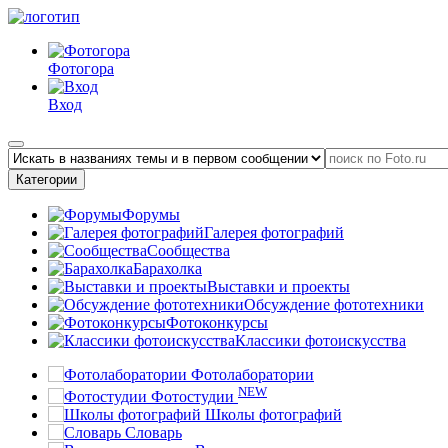
Фотогора
Вход
Категории
Форумы
Галерея фотографий
Сообщества
Барахолка
Выставки и проекты
Обсуждение фототехники
Фотоконкурсы
Классики фотоискусства
Фотолаборатории
NEW
Фотостудии
Школы фотографий
Словарь