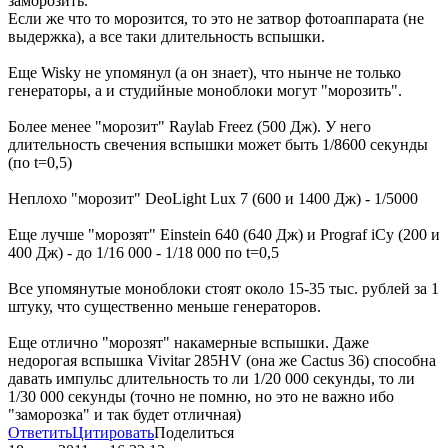
заморозить.
Если же что то морозится, то это не затвор фотоаппарата (не
выдержка), а все таки длительность вспышки.
Еще Wisky не упомянул (а он знает), что нынче не только
генераторы, а и студийные моноблоки могут "морозить".
Более менее "морозит" Raylab Freez (500 Дж). У него
длительность свечения вспышки может быть 1/8600 секунды
(по t=0,5)
Неплохо "морозит" DeoLight Lux 7 (600 и 1400 Дж) - 1/5000
Еще лучше "морозят" Einstein 640 (640 Дж) и Prograf iCy (200 и
400 Дж) - до 1/16 000 - 1/18 000 по t=0,5
Все упомянутые моноблоки стоят около 15-35 тыс. рублей за 1
штуку, что существенно меньше генераторов.
Еще отлично "морозят" накамерные вспышки. Даже
недорогая вспышка Vivitar 285HV (она же Cactus 36) способна
давать импульс длительность то ли 1/20 000 секунды, то ли
1/30 000 секунды (точно не помню, но это не важно ибо
"заморозка" и так будет отличная)
Ответить
Цитировать
Поделиться