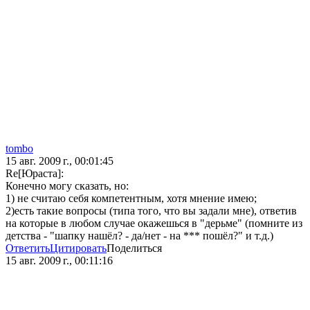
tombo
15 авг. 2009 г., 00:01:45
Re[Юраста]:
Конечно могу сказать, но:
1) не считаю себя компетентным, хотя мнение имею;
2)есть такие вопросы (типа того, что вы задали мне), ответив
на которые в любом случае окажешься в "дерьме" (помните из
детства - "шапку нашёл? - да/нет - на *** пошёл?" и т.д.)
Ответить
Цитировать
Поделиться
15 авг. 2009 г., 00:11:16