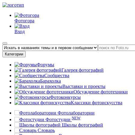
Фотогора
Вход
Категории
Форумы
Галерея фотографий
Сообщества
Барахолка
Выставки и проекты
Обсуждение фототехники
Фотоконкурсы
Классики фотоискусства
Фотолаборатории
NEW
Фотостудии
Школы фотографий
Словарь