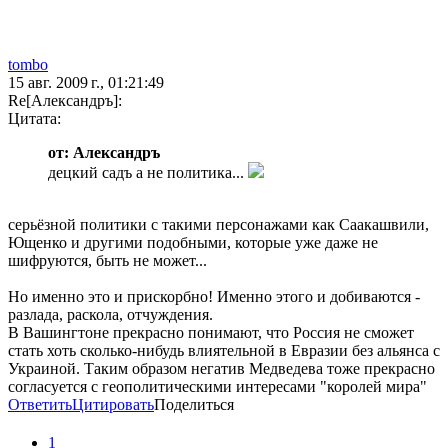
tombo
15 авг. 2009 г., 01:21:49
Re[Александръ]:
Цитата:
от: Александръ
децкий садъ а не политика...
серьёзной политики с такими персонажами как Саакашвили,
Ющенко и другими подобными, которые уже даже не
шифруются, быть не может...
Но именно это и прискорбно! Именно этого и добиваются -
разлада, раскола, отчуждения.
В Вашингтоне прекрасно понимают, что Россия не сможет
стать хоть сколько-нибудь влиятельной в Евразии без альянса с
Украиной. Таким образом негатив Медведева тоже прекрасно
согласуется с геополитическими интересами "королей мира"
Ответить
Цитировать
Поделиться
1