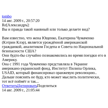
tombo
14 авг. 2009 г., 20:57:20
Re[Александръ]:
Вы и правда такой наивный или только делаете вид?
Вам известно, что жена Ющенко, Екатерина Чумаченко
(Кэтрин Клэр), является урождённой американской
гражданкой, аналитиком Госдепа и Совета по Национальной
безопасности США?
Они будто-бы случайно познакомились во время поездки его в
Америку.
Она с 1991 года Чумаченко представляла в Украине
американо-украинский фонд, Институт Пилипа Орлика,
USAID, который финансировал оранжевую революцию..
Дальше пояснять не буду, кто может мыслить политически,
тот всё поймёт и так...
Ответить
Цитировать
Поделиться
14 авг. 2009 г., 21:05:44