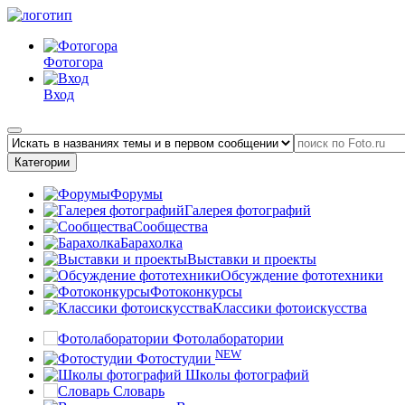
Фотогора
Вход
Категории
Форумы
Галерея фотографий
Сообщества
Барахолка
Выставки и проекты
Обсуждение фототехники
Фотоконкурсы
Классики фотоискусства
Фотолаборатории
NEW
Фотостудии
Школы фотографий
Словарь