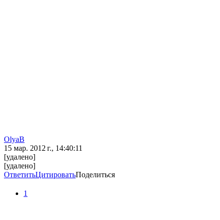
OlyaB
15 мар. 2012 г., 14:40:11
[удалено]
[удалено]
Ответить
Цитировать
Поделиться
1