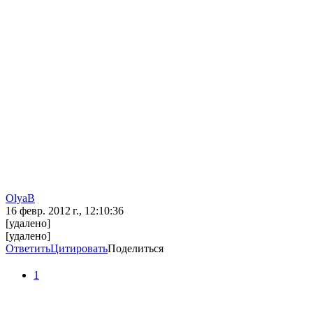
OlyaB
16 февр. 2012 г., 12:10:36
[удалено]
[удалено]
Ответить
Цитировать
Поделиться
1