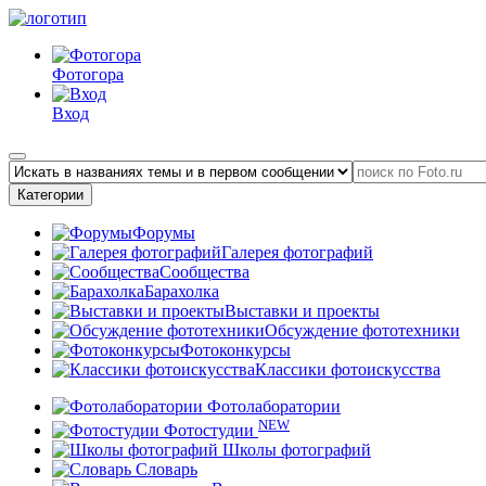
Фотогора
Вход
Категории
Форумы
Галерея фотографий
Сообщества
Барахолка
Выставки и проекты
Обсуждение фототехники
Фотоконкурсы
Классики фотоискусства
Фотолаборатории
NEW
Фотостудии
Школы фотографий
Словарь