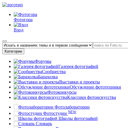
Фотогора
Вход
Категории
Форумы
Галерея фотографий
Сообщества
Барахолка
Выставки и проекты
Обсуждение фототехники
Фотоконкурсы
Классики фотоискусства
Фотолаборатории
NEW
Фотостудии
Школы фотографий
Словарь