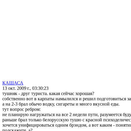
КАШАСА
13 окт. 2009 г., 03:30:23
тушняк - друг туриста. какая сейчас хорошая?
собственно вот в карпаты намылился и решил подготовиться зара
а на 2-3 брал обычо водку, сигареты и много вкусной еды.
тут вопрос ребром:
не планирую нагружаться на все 2 недели пути, разумеется буд
раньше брал только белорусскую тушю с красной психоделическ
хочется унифицироваться одним брэндом, а вот каким - поняти
подскажите, а?