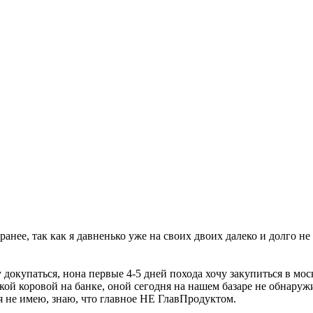
нее, так как я давненько уже на своих двоих далеко и долго не 
у докупаться, нона первые 4-5 дней похода хочу закупиться в мо
ой коровой на банке, оной сегодня на нашем базаре не обнаружи
я не имею, знаю, что главное НЕ ГлавПродуктом.