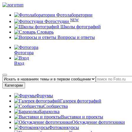
Фотолаборатории
NEW
Фотостудии
Школы фотографий
Словарь
Вопросы и ответы
Фотогора
Вход
Категории
Форумы
Галерея фотографий
Сообщества
Барахолка
Выставки и проекты
Обсуждение фототехники
Фотоконкурсы