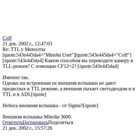
Coff
21 дек. 2002 г., 12:47:03
Re: TTL у Минолты
[quote:543e445da4="Minolta User"][quote:543e445da4="Coff"]
[/quote:543e445da4] Каким способом вы переводите камеру в
TLL-режим? С помощью CF12=2? [/quote:543e445da4]
Именно так.
Однако ни встроенная не внешняя вспышки не дают
предвспых в TTL режиме, а внешняя пыхает светодиодом и в
TTL и в ADI.[/quote]
Небось внешняя вспышка - от Sigma?[/quote]
Внешняя вспышка MInolta 3600.
Ответить
Цитировать
Поделиться
21 дек. 2002 г., 15:57:26