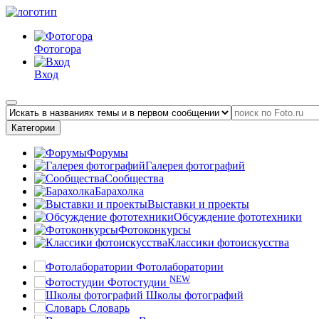
Фотогора
Вход
Категории
Форумы
Галерея фотографий
Сообщества
Барахолка
Выставки и проекты
Обсуждение фототехники
Фотоконкурсы
Классики фотоискусства
Фотолаборатории
NEW
Фотостудии
Школы фотографий
Словарь