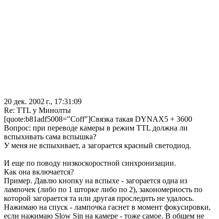
20 дек. 2002 г., 17:31:09
Re: TTL у Минолты
[quote:b81adf5008="Coff"]Связка такая DYNAX5 + 3600
Вопрос: при переводе камеры в режим TTL должна ли
вспыхивать сама вспышка?
У меня не вспыхивает, а загорается красный светодиод.
И еще по поводу низкоскоростной синхронизации.
Как она включается?
Пример. Давлю кнопку на вспыхе - загорается одна из
лампочек (либо по 1 шторке либо по 2), закономерность по
которой загорается та или другая проследить не удалось.
Нажимаю на спуск - лампочка гаснет в момент фокусировки,
если нажимаю Slow Sin на камере - тоже самое. В общем не