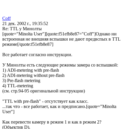
Coff
21 дек. 2002 г., 19:35:52
Re: TTL у Минолты
[quote="Minolta User"][quote:f51efb8e87="Coff"]Однако ни
встроенная не внешняя вспышки не дают предвспых в TTL
режиме[/quote:f51efb8e87]
Все работает согласно инструкции.
У Минолты есть следующие режимы замера со вспышкой:
1) ADI-metering with pre-flash
2) ADI-metering without pre-flash
3) Pre-flash metering
4) TTL-metering
(см. стр.94-95 оригинальной инструкции)
"TTL with pre-flash" - отсутствует как класс.
...так что - все работает, как и предписано.[quote="Minolta
User"]
Как перевести камеру в режим 1 и как в режим 2?
(Объектив D).