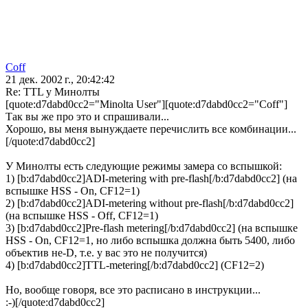
Coff
21 дек. 2002 г., 20:42:42
Re: TTL у Минолты
[quote:d7dabd0cc2="Minolta User"][quote:d7dabd0cc2="Coff"]
Так вы же про это и спрашивали...
Хорошо, вы меня вынуждаете перечислить все комбинации...
[/quote:d7dabd0cc2]
У Минолты есть следующие режимы замера со вспышкой:
1) [b:d7dabd0cc2]ADI-metering with pre-flash[/b:d7dabd0cc2] (на
вспышке HSS - On, СF12=1)
2) [b:d7dabd0cc2]ADI-metering without pre-flash[/b:d7dabd0cc2]
(на вспышке HSS - Off, СF12=1)
3) [b:d7dabd0cc2]Pre-flash metering[/b:d7dabd0cc2] (на вспышке
HSS - On, СF12=1, но либо вспышка должна быть 5400, либо
объектив не-D, т.е. у вас это не получится)
4) [b:d7dabd0cc2]TTL-metering[/b:d7dabd0cc2] (СF12=2)
Но, вообще говоря, все это расписано в инструкции...
:-)[/quote:d7dabd0cc2]