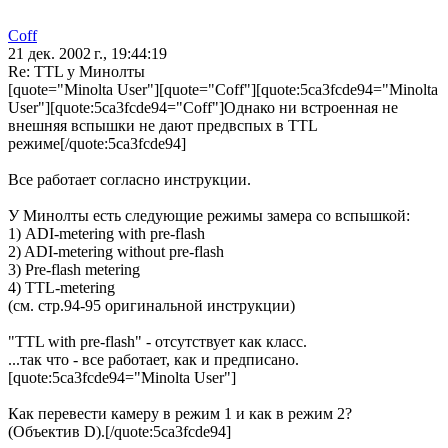
Coff
21 дек. 2002 г., 19:44:19
Re: TTL у Минолты
[quote="Minolta User"][quote="Coff"][quote:5ca3fcde94="Minolta
User"][quote:5ca3fcde94="Coff"]Однако ни встроенная не
внешняя вспышки не дают предвспых в TTL
режиме[/quote:5ca3fcde94]
Все работает согласно инструкции.
У Минолты есть следующие режимы замера со вспышкой:
1) ADI-metering with pre-flash
2) ADI-metering without pre-flash
3) Pre-flash metering
4) TTL-metering
(см. стр.94-95 оригинальной инструкции)
"TTL with pre-flash" - отсутствует как класс.
...так что - все работает, как и предписано.
[quote:5ca3fcde94="Minolta User"]
Как перевести камеру в режим 1 и как в режим 2?
(Объектив D).[/quote:5ca3fcde94]