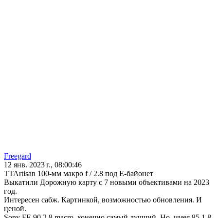
Freegard
12 янв. 2023 г., 08:00:46
TTArtisan 100-мм макро f / 2.8 под Е-байонет
Выкатили Дорожную карту с 7 новыми объективами на 2023
год.
Интересен сабж. Картинкой, возможностью обновления. И
ценой.
Sony FE 90 2.8 macro, конечно самый лучший. Но, имея 85 1,8