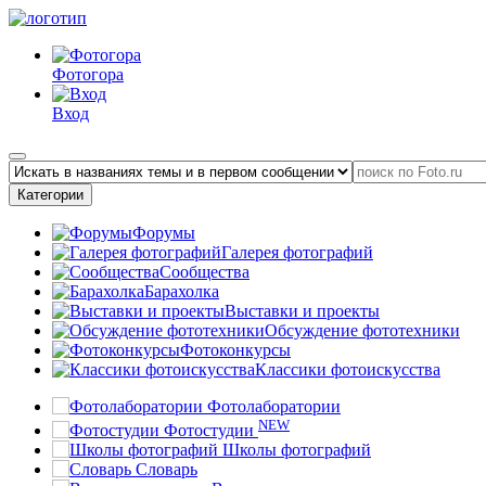
Фотогора
Вход
Категории
Форумы
Галерея фотографий
Сообщества
Барахолка
Выставки и проекты
Обсуждение фототехники
Фотоконкурсы
Классики фотоискусства
Фотолаборатории
NEW
Фотостудии
Школы фотографий
Словарь