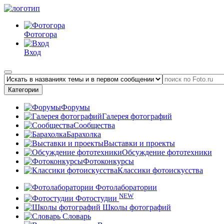
Фотогора
Вход
Категории
Форумы
Галерея фотографий
Сообщества
Барахолка
Выставки и проекты
Обсуждение фототехники
Фотоконкурсы
Классики фотоискусства
Фотолаборатории
NEW
Фотостудии
Школы фотографий
Словарь