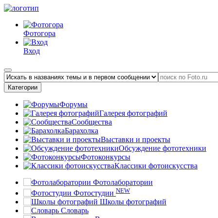
Фотогора
Вход
Категории
Форумы
Галерея фотографий
Сообщества
Барахолка
Выставки и проекты
Обсуждение фототехники
Фотоконкурсы
Классики фотоискусства
Фотолаборатории
NEW
Фотостудии
Школы фотографий
Словарь