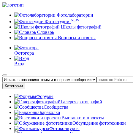
Фотолаборатории
NEW
Фотостудии
Школы фотографий
Словарь
Вопросы и ответы
Фотогора
Вход
Категории
Форумы
Галерея фотографий
Сообщества
Барахолка
Выставки и проекты
Обсуждение фототехники
Фотоконкурсы